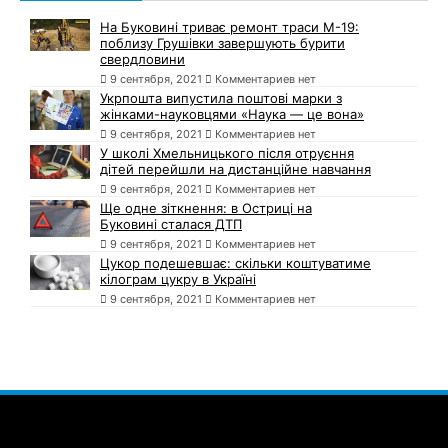
На Буковині триває ремонт траси М-19:
поблизу Грушівки завершують бурити
свердловини
9 сентября, 2021
Комментариев нет
Укрпошта випустила поштові марки з
жінками-науковцями «Наука — це вона»
9 сентября, 2021
Комментариев нет
У школі Хмельницького після отруєння
дітей перейшли на дистанційне навчання
9 сентября, 2021
Комментариев нет
Ще одне зіткнення: в Остриці на
Буковині сталася ДТП
9 сентября, 2021
Комментариев нет
Цукор подешевшає: скільки коштуватиме
кілограм цукру в Україні
9 сентября, 2021
Комментариев нет