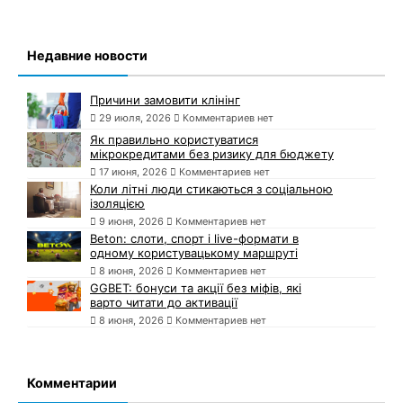
Недавние новости
Причини замовити клінінг
29 июля, 2026
Комментариев нет
Як правильно користуватися
мікрокредитами без ризику для бюджету
17 июня, 2026
Комментариев нет
Коли літні люди стикаються з соціальною
ізоляцією
9 июня, 2026
Комментариев нет
Beton: слоти, спорт і live-формати в
одному користувацькому маршруті
8 июня, 2026
Комментариев нет
GGBET: бонуси та акції без міфів, які
варто читати до активації
8 июня, 2026
Комментариев нет
Комментарии