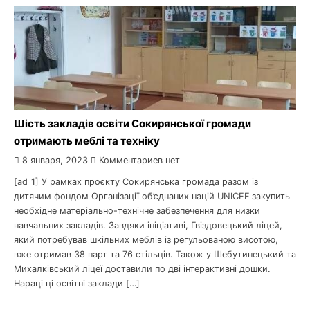
Шість закладів освіти Сокирянської громади
отримають меблі та техніку
8 января, 2023
Комментариев нет
[ad_1] У рамках проєкту Сокирянська громада разом із
дитячим фондом Організації об’єднаних націй UNICEF закупить
необхідне матеріально-технічне забезпечення для низки
навчальних закладів. Завдяки ініціативі, Гвіздовецький ліцей,
який потребував шкільних меблів із регульованою висотою,
вже отримав 38 парт та 76 стільців. Також у Шебутинецький та
Михалківський ліцеї доставили по дві інтерактивні дошки.
Нараці ці освітні заклади […]