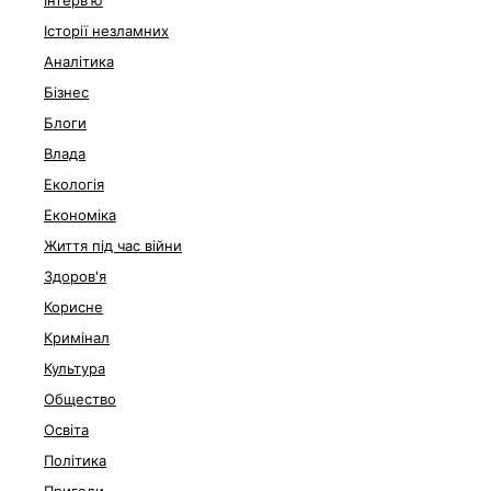
Інтерв'ю
Історії незламних
Аналітика
Бізнес
Блоги
Влада
Екологія
Економіка
Життя під час війни
Здоров'я
Корисне
Кримінал
Культура
Общество
Освіта
Політика