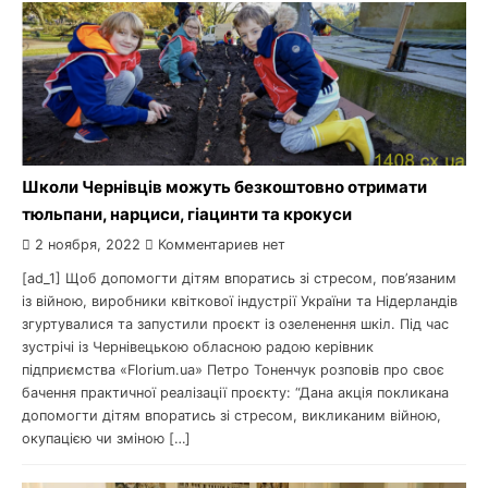
Школи Чернівців можуть безкоштовно отримати
тюльпани, нарциси, гіацинти та крокуси
2 ноября, 2022
Комментариев нет
[ad_1] Щоб допомогти дітям впоратись зі стресом, пов’язаним
із війною, виробники квіткової індустрії України та Нідерландів
згуртувалися та запустили проєкт із озеленення шкіл. Під час
зустрічі із Чернівецькою обласною радою керівник
підприємства «Florium.ua» Петро Тоненчук розповів про своє
бачення практичної реалізації проєкту: “Дана акція покликана
допомогти дітям впоратись зі стресом, викликаним війною,
окупацією чи зміною […]