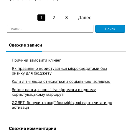
1
2
3
Далее
Навигация
Найти:
по
записям
Свежие записи
Причини замовити клінінг
Як правильно користуватися мікрокредитами без
ризику для бюджету
Коли літні люди стикаються з соціальною ізоляцією
Beton: слоти, спорт і live-формати в одному
користувацькому маршруті
GGBET: бонуси та акції без міфів, які варто читати до
активації
Свежие комментарии