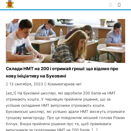
Skip
to
content
Склади НМТ на 200 і отримай гроші: що відомо про
нову ініціативу на Буковині
13 сентября, 2023
Комментариев нет
[ad_1] На Буковині школярі, які заробили 200 балів на НМТ
отримають кошти. У Чернівцях прийняли рішення, що за
успішне складання НМТ випусники отримають кошти.
Буковинські школярі, які успішно здали НМТ зможуть отримати
грошову винагороду. Про це повідомляє міський голова Роман
Клічук. Вчора прийняли рішення про те, щоб преміювати
випускників за складанням НМТ на 200 балів. […]