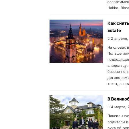
ассортимент
Hakko, Blas
Как снять
Estate
2 апреля,
На словах 
Польше или
подходящий
владельцу.
базово пон
договорами
текст, а юр
В Велико
4 марта, 
Пансионное
родители и
рука об ру