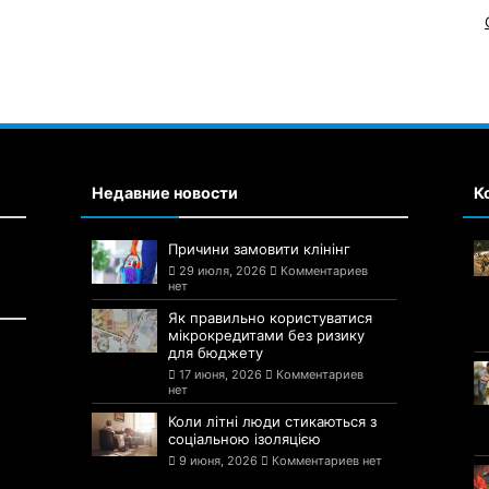
Недавние новости
К
Причини замовити клінінг
29 июля, 2026
Комментариев
нет
Як правильно користуватися
мікрокредитами без ризику
для бюджету
17 июня, 2026
Комментариев
нет
Коли літні люди стикаються з
соціальною ізоляцією
9 июня, 2026
Комментариев нет