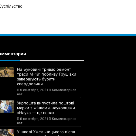
Суспільство
омментарии
На Буковині триває ремонт
траси М-19: поблизу Грушівки
завершують бурити
свердловини
9 сентября, 2021
Комментариев
нет
Укрпошта випустила поштові
марки з жінками-науковцями
«Наука — це вона»
9 сентября, 2021
Комментариев
нет
У школі Хмельницького після