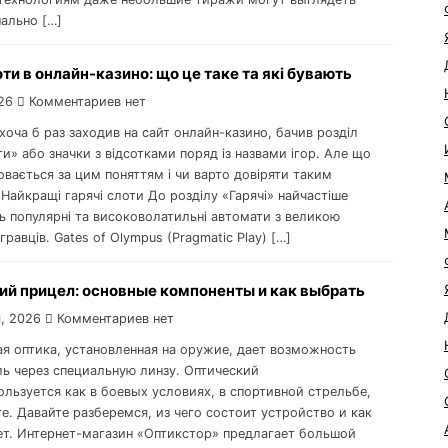
ально […]
оти в онлайн-казино: що це таке та які бувають
26
Комментариев нет
хоча б раз заходив на сайт онлайн-казино, бачив розділ
ти» або значки з відсотками поряд із назвами ігор. Але що
овається за цим поняттям і чи варто довіряти таким
Найкращі гарячі слоти До розділу «Гарячі» найчастіше
ь популярні та високоволатильні автомати з великою
гравців. Gates of Olympus (Pragmatic Play) […]
ий прицел: основные компоненты и как выбрать
, 2026
Комментариев нет
ая оптика, установленная на оружие, дает возможность
ль через специальную линзу. Оптический
ользуется как в боевых условиях, в спортивной стрельбе,
те. Давайте разберемся, из чего состоит устройство и как
ет. Интернет-магазин «Оптикстор» предлагает большой