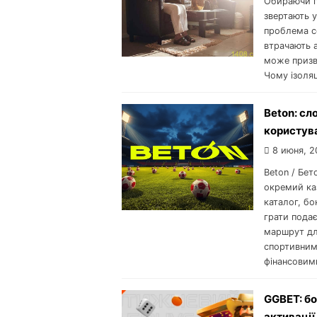
Обираючи па
звертають у
проблема со
втрачають а
може призв
Чому ізоляц
Beton: сл
користув
8 июня, 2
Beton / Бет
окремий каз
каталог, бо
грати подає
маршрут для
спортивним
фінансовим
GGBET: бон
активації