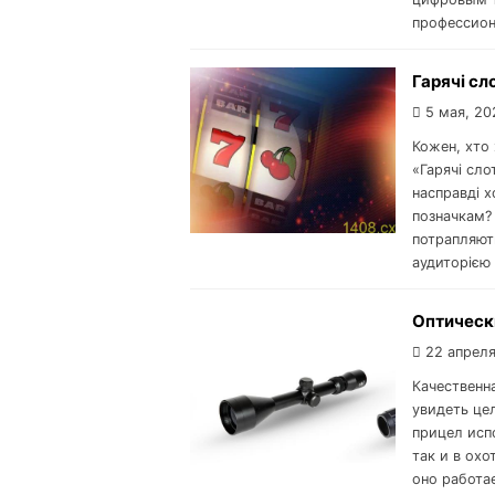
профессион
Гарячі сл
5 мая, 20
Кожен, хто 
«Гарячі сло
насправді х
позначкам? 
потрапляют
аудиторією 
Оптическ
22 апреля
Качественн
увидеть це
прицел исп
так и в охо
оно работа