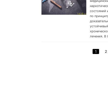
медицински
наркотичес
состояний 
по принцип
доказатель
устойчивый
хроническо
лечения. В 
1
2