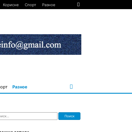
Корисне
Спорт
Разное
порт
Разное
ти: