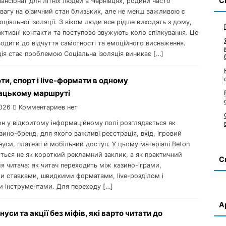
С
нсіонат для літніх людей в Чернівцях, родини часто
вагу на фізичний стан близьких, але не менш важливою є
ціальної ізоляції. З віком люди все рідше виходять з дому,
ктивні контакти та поступово звужують коло спілкування. Це
одити до відчуття самотності та емоційного виснаження.
ія стає проблемою Соціальна ізоляція виникає […]
оти, спорт і live-формати в одному
ацькому маршруті
026
Комментариев нет
он у відкритому інформаційному полі розглядається як
ино-бренд, для якого важливі реєстрація, вхід, ігровий
нуси, платежі й мобільний доступ. У цьому матеріалі Beton
ться не як короткий рекламний заклик, а як практичний
С
 читача: як читач переходить між казино-іграми,
и ставками, швидкими форматами, live-розділом і
и інструментами. Для переходу […]
А
уси та акції без міфів, які варто читати до