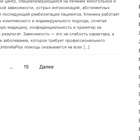
й центр, специализирующийся на лечении алкогольной и
кой зависимости, острых интоксикаций, абстинентных
и последующей реабилитации пациентов. Клиника работает
у комплексного и индивидуального подхода, сочетая
ную медицину, конфиденциальность и ориентир на
 результат. Зависимость — это не слабость характера, а
е заболевание, которое требует профессионального
UmbrellaPlus помощь оказывается на всех […]
…
15
Далее
Навигация
по
записям