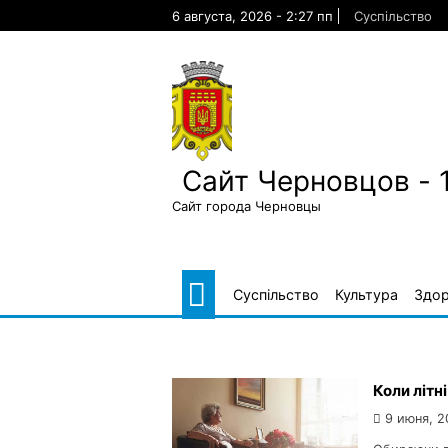
Skip
6 августа, 2026 - 2:27 пп
Суспільство
to
content
Сайт Черновцов - 
Сайт города Черновцы
Суспільство
Культура
Здор
Коли літн
9 июня, 2