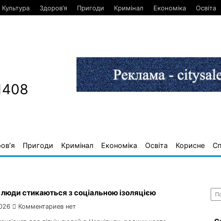
Культура
Здоров’я
Пригоди
Кримінал
Економіка
Освіта
1408
ов’я
Пригоди
Кримінал
Економіка
Освіта
Корисне
С
Най
і люди стикаються з соціальною ізоляцією
026
Комментариев нет