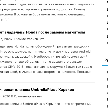
я на рынке труда, запрос на мягкие навыки и необходимость
 среды для всестороннего развития подростка. Почему
ансионы В основе выбора лежат несколько очевидных
в: […]
рят владельцы Honda после замены магнитолы
я, 2026
Комментариев нет
дельцев Honda полны обсуждений про замену заводских
нтересно другое, почти никто не пишет «поставил Android,
ернулся к заводской». Наоборот, типичный комментарий
Р
 «Жалею только об одном, что не сделал это раньше».
onda CR-V 2015 года написал на форуме: «Ездил три года с
магнитолой, мучился с навигатором на присоске. Поставил
ческая клиника UmbrellaPlus в Харьков
, 2026
Комментариев нет
еская клиника UmbrellaPlus в Харькове — это современный