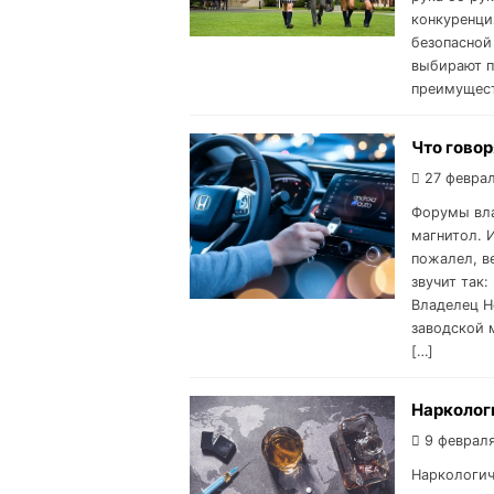
конкуренци
безопасной
выбирают п
преимущест
Что гово
27 феврал
Форумы вла
магнитол. И
пожалел, в
звучит так:
Владелец H
заводской 
[…]
Наркологи
9 февраля
Наркологич