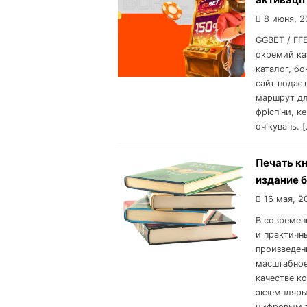
8 июня, 2
GGBET / ГГ
окремий каз
каталог, бо
сайт подаєт
маршрут для
фріспіни, к
очікувань. 
Печать к
издание б
16 мая, 2
В современ
и практичн
произведен
масштабное
качестве к
экземпляры
цифровым т