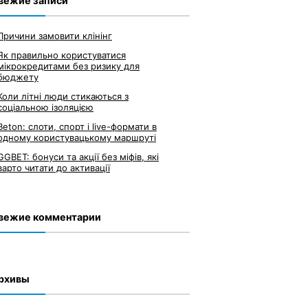
вежие записи
Причини замовити клінінг
Як правильно користуватися
мікрокредитами без ризику для
бюджету
Коли літні люди стикаються з
соціальною ізоляцією
Beton: слоти, спорт і live-формати в
одному користувацькому маршруті
GGBET: бонуси та акції без міфів, які
варто читати до активації
вежие комментарии
рхивы