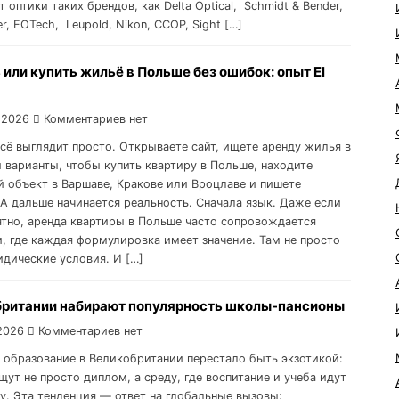
 оптики таких брендов, как Delta Optical, Schmidt & Bender,
er, EOTech, Leupold, Nikon, CCOP, Sight […]
 или купить жильё в Польше без ошибок: опыт El
 2026
Комментариев нет
всё выглядит просто. Открываете сайт, ищете аренду жилья в
 варианты, чтобы купить квартиру в Польше, находите
 объект в Варшаве, Кракове или Вроцлаве и пишете
 А дальше начинается реальность. Сначала язык. Даже если
ятно, аренда квартиры в Польше часто сопровождается
, где каждая формулировка имеет значение. Там не просто
идические условия. И […]
британии набирают популярность школы-пансионы
2026
Комментариев нет
 образование в Великобритании перестало быть экзотикой:
щут не просто диплом, а среду, где воспитание и учеба идут
ку. Эта тенденция — ответ на глобальные вызовы: