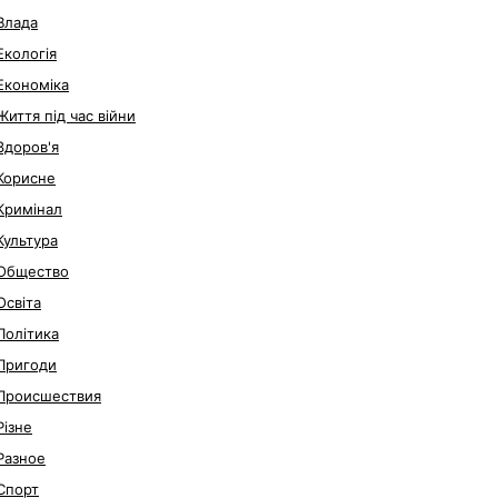
Влада
Екологія
Економіка
Життя під час війни
Здоров'я
Корисне
Кримінал
Культура
Общество
Освіта
Політика
Пригоди
Происшествия
Різне
Разное
Спорт