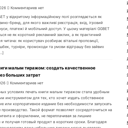
026
Комментариев нет
БЕТ у відкритому інформаційному полі розглядається як
ино-бренд, для якого важливі реєстрація, вхід, ігровий
нуси, платежі й мобільний доступ. У цьому матеріалі GGBET
ься не як короткий рекламний заклик, а як практичний
 читача: як користувач розбирає вітальні пропозиції,
ешбек, турніри, промокоди та умови відіграшу без зайвих
[…]
ниги малым тиражом: создать качественное
ез больших затрат
026
Комментариев нет
ных условиях печать книги малым тиражом стала удобным
ым инструментом для тех, кто хочет издать собственное
ие или корпоративное издание без необходимости запускать
 производство. Такой формат позволяет сосредоточиться на
онтента и оформлении, не переплачивая за лишние
 и получая готовый продукт в короткие сроки. Благодаря
ехнологиям даже небольшие тиражи могут выглядеть