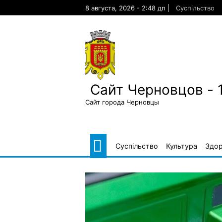
Skip
8 августа, 2026 - 2:48 дп
Суспільство
to
content
Сайт Черновцов - 
Сайт города Черновцы
Суспільство
Культура
Здор