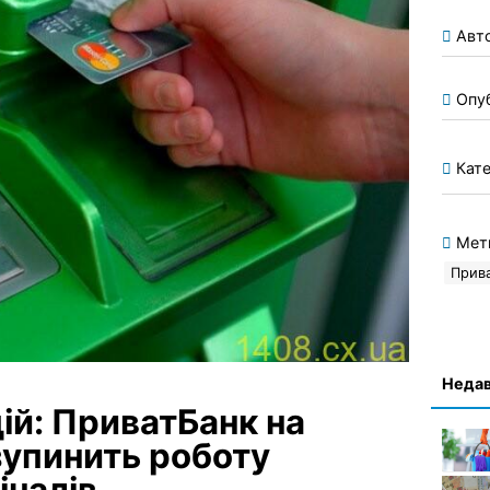
Авт
Опу
Кате
Мет
Прив
Недав
ій: ПриватБанк на
зупинить роботу
іналів