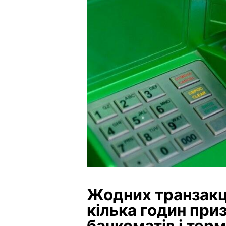
Жодних транзакц
кілька годин при
банкоматів і терм