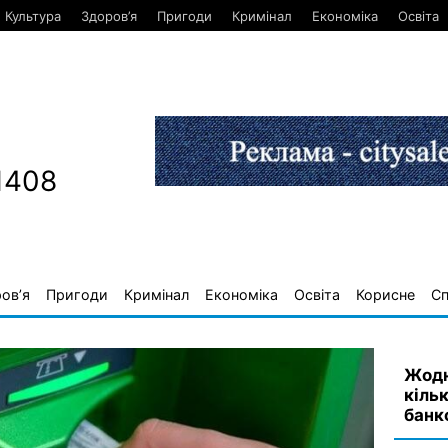
Культура
Здоров’я
Пригоди
Кримінал
Економіка
Освіта
1408
ов’я
Пригоди
Кримінал
Економіка
Освіта
Корисне
С
Жодн
кіль
банк