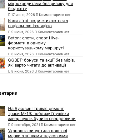
мікрокредитами без ризику для
бюджету
17 июня, 2026
Комментариев нет
Коли літні люди стикаються з
соціальною ізоляцією
9 июня, 2026
Комментариев нет
Beton: слоти, спорт і live-
формати в одному
користувацькому маршруті
8 июня, 2026
Комментариев нет
GGBET: бонуси та акції без міфів,
які варто читати до активації
8 июня, 2026
Комментариев нет
ентарии
На Буковині триває ремонт
траси М-19: поблизу Грушівки
завершують бурити свердловини
9 сентября, 2021
Комментариев нет
Укрпошта випустила поштові
марки з жінками-науковцями