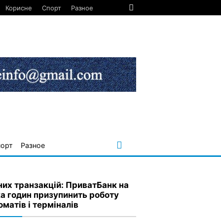
Корисне
Спорт
Разное
порт
Разное
их транзакцій: ПриватБанк на
ка годин призупинить роботу
оматів і терміналів