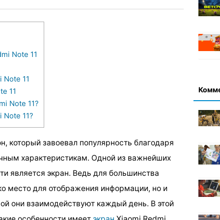
mi Note 11
 Note 11
Комм
te 11
mi Note 11?
 Note 11?
он, который завоевал популярность благодаря
ичным характеристикам. Одной из важнейших
и является экран. Ведь для большинства
ко место для отображения информации, но и
рой они взаимодействуют каждый день. В этой
акие особенности имеет
экран
Xiaomi Redmi