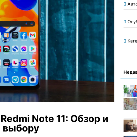
Авт
Опу
Кате
Недав
Redmi Note 11: Обзор и
 выбору