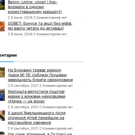
Beton: слоти, спорт і live-
формати в одному
користувацькому маршруті
8 июня, 2026
Комментариев нет
GGBET: бонуси та акції без міфів,
які варто читати до активації
8 июня, 2026
Комментариев нет
ентарии
На Буковині триває ремонт
траси М-19: поблизу Грушівки
завершують бурити свердловини
9 сентября, 2021
Комментариев нет
Укрпошта випустила поштові
марки з жінками-науковцями
«Наука — це вона»
9 сентября, 2021
Комментариев нет
У школі Хмельницького після
отруєння дітей перейшли на
дистанційне навчання
9 сентября, 2021
Комментариев нет
Ще одне зіткнення: в Остриці на