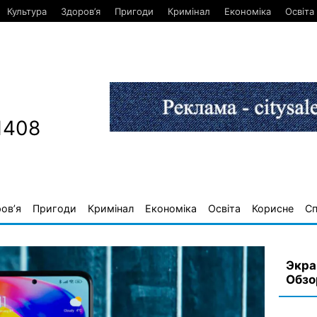
Культура
Здоров’я
Пригоди
Кримінал
Економіка
Освіта
1408
ов’я
Пригоди
Кримінал
Економіка
Освіта
Корисне
С
Экра
Обзо