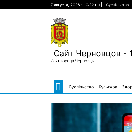
Skip
7 августа, 2026 - 10:22 пп
Суспільство
to
content
Сайт Черновцов - 
Сайт города Черновцы
Суспільство
Культура
Здор