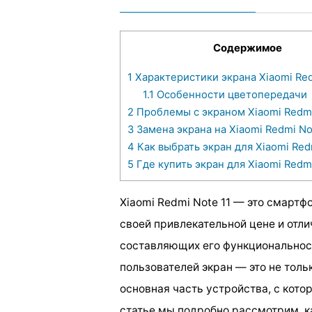
Содержимое
1
Характеристики экрана Xiaomi Red
1.1
Особенности цветопередачи
2
Проблемы с экраном Xiaomi Redmi
3
Замена экрана на Xiaomi Redmi No
4
Как выбрать экран для Xiaomi Red
5
Где купить экран для Xiaomi Redmi
Xiaomi Redmi Note 11 — это смартф
своей привлекательной цене и отл
составляющих его функциональност
пользователей экран — это не толь
основная часть устройства, с кото
статье мы подробно рассмотрим, к