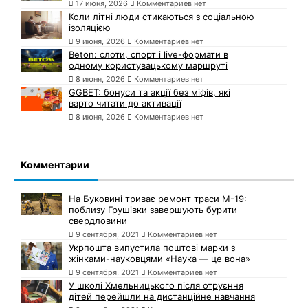
17 июня, 2026
Комментариев нет
Коли літні люди стикаються з соціальною
ізоляцією
9 июня, 2026
Комментариев нет
Beton: слоти, спорт і live-формати в
одному користувацькому маршруті
8 июня, 2026
Комментариев нет
GGBET: бонуси та акції без міфів, які
варто читати до активації
8 июня, 2026
Комментариев нет
Комментарии
На Буковині триває ремонт траси М-19:
поблизу Грушівки завершують бурити
свердловини
9 сентября, 2021
Комментариев нет
Укрпошта випустила поштові марки з
жінками-науковцями «Наука — це вона»
9 сентября, 2021
Комментариев нет
У школі Хмельницького після отруєння
дітей перейшли на дистанційне навчання