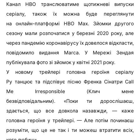
Канал HBO транслюватиме щотижневі випуски
серіалу, також їх можна буде переглянути
на онлайн-платформі HBO Max. Зйомки другого
сезону мали розпочатися у березні 2020 року, але
через пандемію коронавірусу їх довелося відкласти,
повідомило видання Marca. У Мережі Зендая
публікувала фото зі зйомок у квітні 2021 року.
У новому трейлері головна героїня серіалу
Ру танцює та підспівує пісню Френка Сінатри Call
Me Irresponsible (Клич мене
безвідповідальним). «Поки ти дорослішаєш,
здається, що все довкола назавжди, — каже
головна героїня у трейлері. — Але потім починаєш
розуміти, що це не так і ти можеш втратити всіх,
кого любиш».