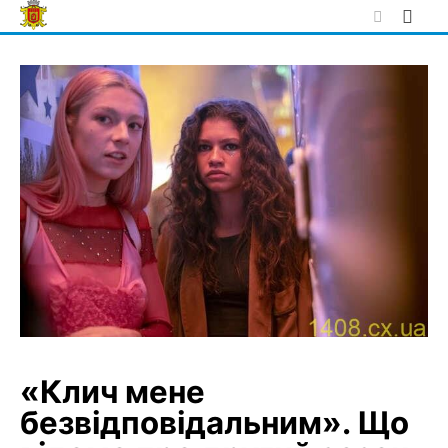
Skip
to
content
«Клич мене
безвідповідальним». Що