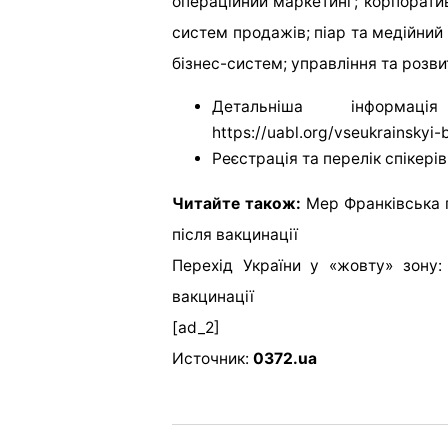
операційний маркетинг; корпоратив
систем продажів; піар та медійний
бізнес-систем; управління та розви
Детальніша інформа
https://uabl.org/vseukrainskyi-
Реєстрація та перелік спікерів
Читайте також:
Мер Франківська п
після вакцинації
Перехід України у «жовту» зону
вакцинації
[ad_2]
Источник:
0372.ua