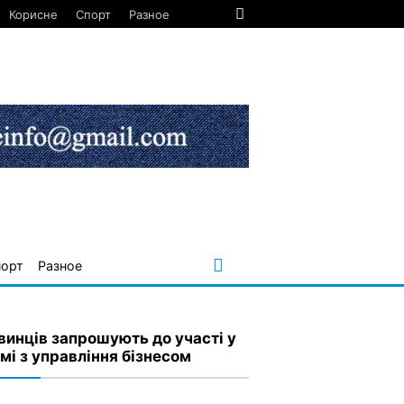
Корисне
Спорт
Разное
порт
Разное
винців запрошують до участі у
мі з управління бізнесом