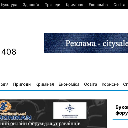
Культура
Здоров’я
Пригоди
Кримінал
Економіка
Освіта
1408
ов’я
Пригоди
Кримінал
Економіка
Освіта
Корисне
С
Буко
фору