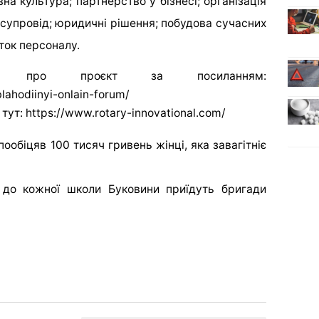
на культура; партнерство у бізнесі; організація
 супровід; юридичні рішення; побудова сучасних
ток персоналу.
ція про проєкт за посиланням:
blahodiinyi-onlain-forum/
 тут: https://www.rotary-innovational.com/
ообіцяв 100 тисяч гривень жінці, яка завагітніє
: до кожної школи Буковини приїдуть бригади