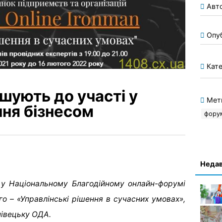
Авт
Опу
Кате
шують до участі у
Мет
ння бізнесом
фору
Недав
 у Національному Благодійному онлайн-форумі
його – «Управлінські рішення в сучасних умовах»,
нівецьку ОДА.