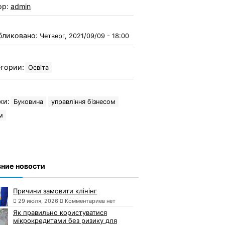
ор:
admin
бликовано:
Четверг, 2021/09/09 - 18:00
гории:
Освіта
ки:
Буковина
управління бізнесом
м
ние новости
Причини замовити клінінг
29 июля, 2026
Комментариев нет
Як правильно користуватися
мікрокредитами без ризику для