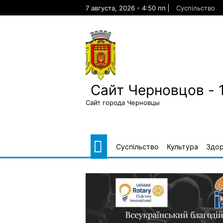
Skip
7 августа, 2026 - 4:50 пп
Суспільство
to
content
Сайт Черновцов - 
Сайт города Черновцы
Суспільство
Культура
Здор