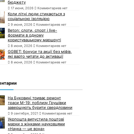
бюджету
17 июня, 2026
Комментариев нет
Коли літні люди стикаються з
соціальною ізоляцією
9 июня, 2026
Комментариев нет
Beton: слоти, спорт і live-
формати в одному
користувацькому маршруті
8 июня, 2026
Комментариев нет
GGBET: бонуси та акції без міфів,
які варто читати до активації
8 июня, 2026
Комментариев нет
ентарии
На Буковині триває ремонт
траси М-19: поблизу Грушівки
завершують бурити свердловини
9 сентября, 2021
Комментариев нет
Укрпошта випустила поштові
марки з жінками-науковцями
«Наука — це вона»