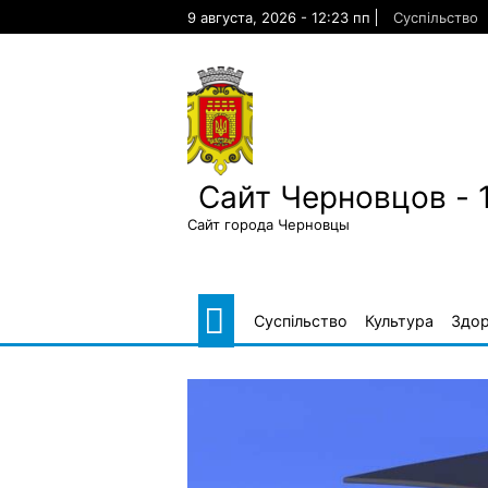
Skip
9 августа, 2026 - 12:23 пп
Суспільство
to
content
Сайт Черновцов - 
Сайт города Черновцы
Суспільство
Культура
Здор