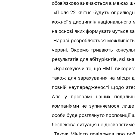
обов’язково вивчаються в межах шк
«Після 22 квітня будуть оприлюдн
кожної з дисциплін національного 
на основі яких формуватимуться зап
Наразі розробляється можливість
червні. Окремо тривають консуль
результатів для абітурієнтів, які з
«Враховуючи те, що НМТ використ
також для зарахування на місця 
повній неупередженості щодо атест
Але у програмі наших подальши
компаніями не зупиняємося лише н
особи буде розглянуто пропозиції щ
безпекова ситуація не дозволятиме 
Також Міністр повідомив про роб