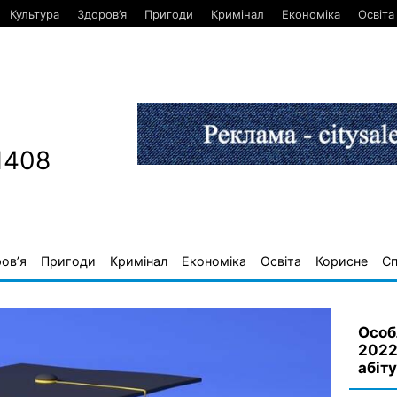
Культура
Здоров’я
Пригоди
Кримінал
Економіка
Освіта
1408
ов’я
Пригоди
Кримінал
Економіка
Освіта
Корисне
С
Особ
2022
абіт