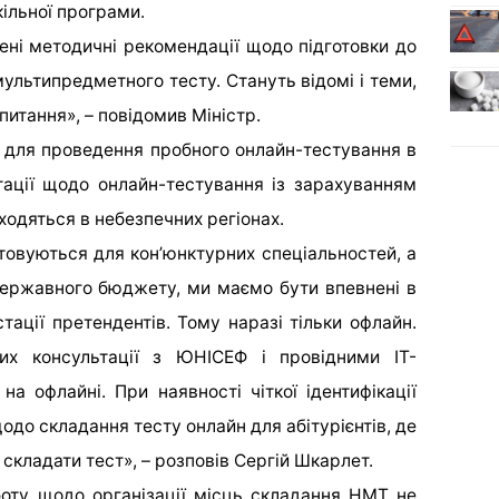
ільної програми.
ені методичні рекомендації щодо підготовки до
мультипредметного тесту. Стануть відомі і теми,
итання», – повідомив Міністр.
 для проведення пробного онлайн-тестування в
тації щодо онлайн-тестування із зарахуванням
находяться в небезпечних регіонах.
овуються для кон’юнктурних спеціальностей, а
державного бюджету, ми маємо бути впевнені в
ації претендентів. Тому наразі тільки офлайн.
х консультації з ЮНІСЕФ і провідними IТ-
а офлайні. При наявності чіткої ідентифікації
одо складання тесту онлайн для абітурієнтів, де
складати тест», – розповів Сергій Шкарлет.
оту щодо організації місць складання НМТ не