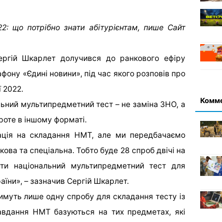
22: що потрібно знати абітурієнтам, пише Сайт
Сергій Шкарлет долучився до ранкового ефіру
фону «Єдині новини», під час якого розповів про
 2022.
Комм
льний мультипредметний тест – не заміна ЗНО, а
роте в іншому форматі.
ація на складання НМТ, але ми передбачаємо
кова та спеціальна. Тобто буде 28 спроб двічі на
ти національний мультипредметний тест для
аїни», – зазначив Сергій Шкарлет.
имуть лише одну спробу для складання тесту із
авдання НМТ базуються на тих предметах, які