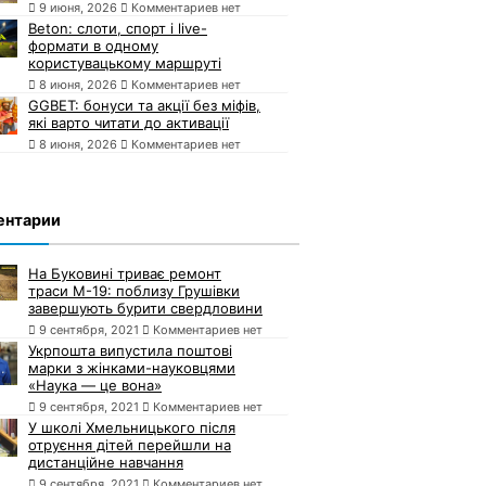
9 июня, 2026
Комментариев нет
Beton: слоти, спорт і live-
формати в одному
користувацькому маршруті
8 июня, 2026
Комментариев нет
GGBET: бонуси та акції без міфів,
які варто читати до активації
8 июня, 2026
Комментариев нет
ентарии
На Буковині триває ремонт
траси М-19: поблизу Грушівки
завершують бурити свердловини
9 сентября, 2021
Комментариев нет
Укрпошта випустила поштові
марки з жінками-науковцями
«Наука — це вона»
9 сентября, 2021
Комментариев нет
У школі Хмельницького після
отруєння дітей перейшли на
дистанційне навчання
9 сентября, 2021
Комментариев нет