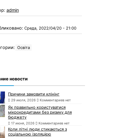
ор:
admin
бликовано:
Среда, 2022/04/20 - 21:00
гории:
Освіта
ние новости
Причини замовити клінінг
29 июля, 2026
Комментариев нет
Як правильно користуватися
мікрокредитами без ризику для
бюджету
17 июня, 2026
Комментариев нет
Коли літні люди стикаються з
соціальною ізоляцією