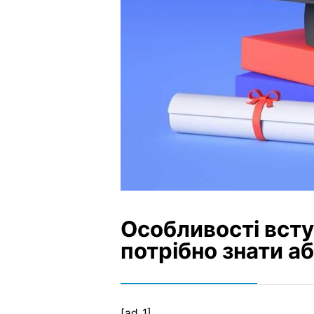
Особливості всту
потрібно знати а
[ad_1]