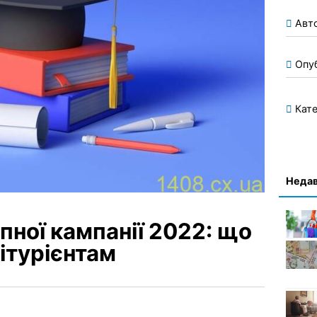
Авт
Опу
Кате
Недав
пної кампанії 2022: що
бітурієнтам