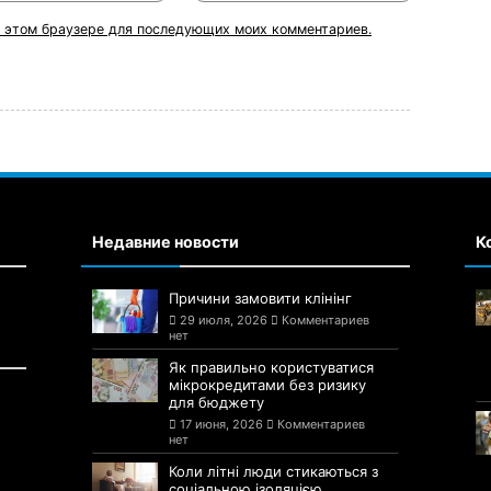
 в этом браузере для последующих моих комментариев.
Недавние новости
К
Причини замовити клінінг
29 июля, 2026
Комментариев
нет
Як правильно користуватися
мікрокредитами без ризику
для бюджету
17 июня, 2026
Комментариев
нет
Коли літні люди стикаються з
соціальною ізоляцією