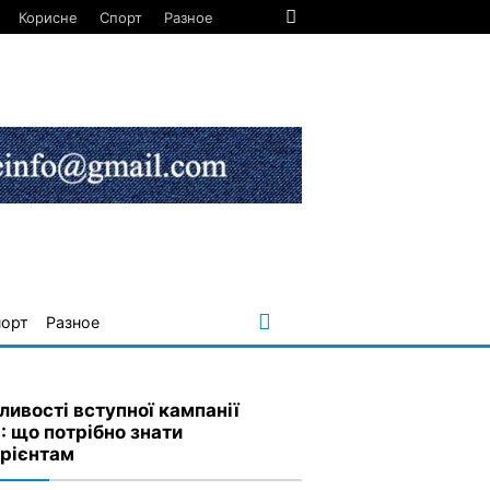
Корисне
Спорт
Разное
порт
Разное
ливості вступної кампанії
: що потрібно знати
урієнтам