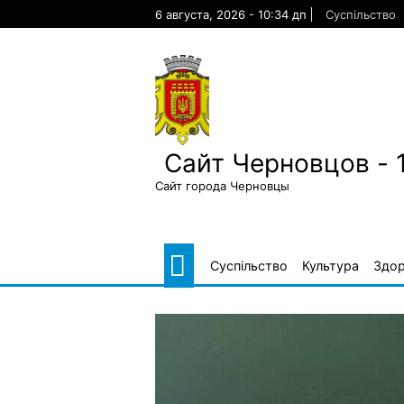
Skip
6 августа, 2026 - 10:34 дп
Суспільство
to
content
Сайт Черновцов - 
Сайт города Черновцы
Суспільство
Культура
Здор