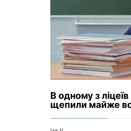
В одному з ліцеїв
щепили майже всі
[ad_1]