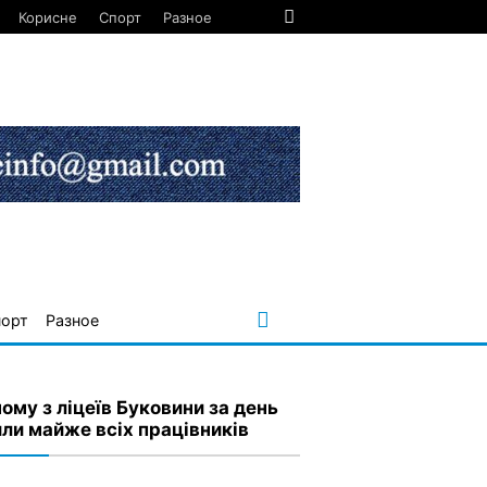
Корисне
Спорт
Разное
порт
Разное
ному з ліцеїв Буковини за день
ли майже всіх працівників