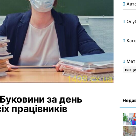
Авт
Опу
Кате
Мет
вакци
 Буковини за день
Недав
х працівників