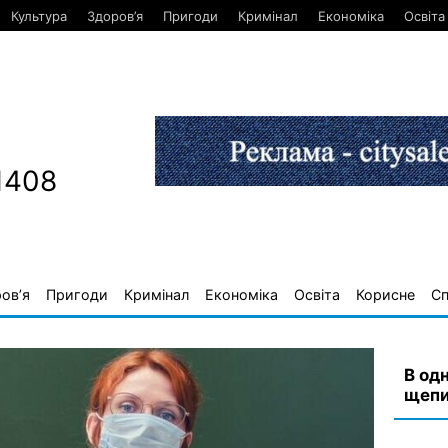
Культура
Здоров’я
Пригоди
Кримінал
Економіка
Освіта
1408
ов’я
Пригоди
Кримінал
Економіка
Освіта
Корисне
С
В од
щепи