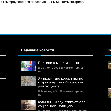
 в этом браузере для последующих моих комментариев.
Недавние новости
К
Причини замовити клінінг
29 июля, 2026
Комментариев
нет
Як правильно користуватися
мікрокредитами без ризику
для бюджету
17 июня, 2026
Комментариев
нет
Коли літні люди стикаються з
соціальною ізоляцією
9 июня, 2026
Комментариев нет