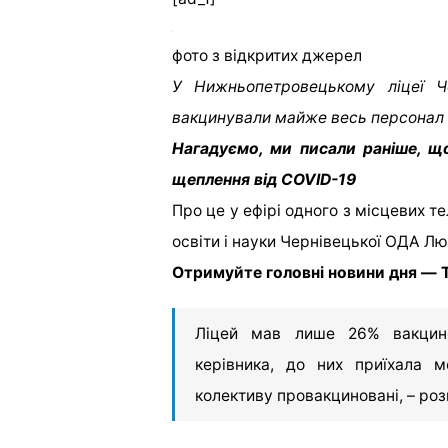
фото з відкритих джерел
У Нижньопетровецькому ліцеї Че
вакцинували майже весь персонал 
Нагадуємо, ми писали раніше, щ
щеплення від COVID-19
Про це у ефірі одного з місцевих 
освіти і науки Чернівецької ОДА Л
Отримуйте головні новини дня — T
Ліцей мав лише 26% вакцинов
керівника, до них приїхала 
колективу провакциновані, – роз