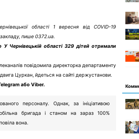
рнівецької області 1 вересня від COVID-19
закладу, пише 0372.ua.
о У Чернівецькій області 329 дітей отримали
телеканалів повідомила директорка департаменту
юдвига Цуркан, йдеться на сайті держустанови.
elegram або Viber.
Комм
аного персоналу. Однак, за ініціативою
мобільна бригада і станом на зараз 100%
повіла вона.