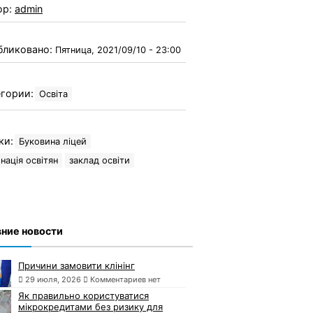
ор:
admin
бликовано:
Пятница, 2021/09/10 - 23:00
гории:
Освіта
ки:
Буковина ліцей
нація освітян
заклад освіти
ние новости
Причини замовити клінінг
29 июля, 2026
Комментариев нет
Як правильно користуватися
мікрокредитами без ризику для