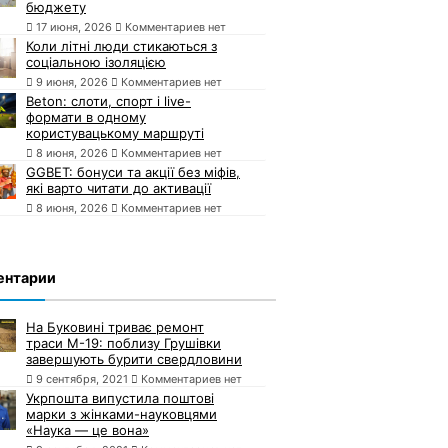
бюджету
17 июня, 2026
Комментариев нет
Коли літні люди стикаються з
соціальною ізоляцією
9 июня, 2026
Комментариев нет
Beton: слоти, спорт і live-
формати в одному
користувацькому маршруті
8 июня, 2026
Комментариев нет
GGBET: бонуси та акції без міфів,
які варто читати до активації
8 июня, 2026
Комментариев нет
ентарии
На Буковині триває ремонт
траси М-19: поблизу Грушівки
завершують бурити свердловини
9 сентября, 2021
Комментариев нет
Укрпошта випустила поштові
марки з жінками-науковцями
«Наука — це вона»