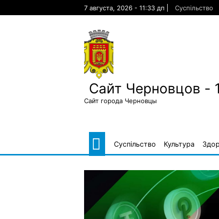
Skip
7 августа, 2026 - 11:33 дп
Суспільство
to
content
Сайт Черновцов - 
Сайт города Черновцы
Суспільство
Культура
Здор