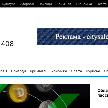
Культура
Здоров’я
Пригоди
Кримінал
Економіка
Освіта
1408
ов’я
Пригоди
Кримінал
Економіка
Освіта
Корисне
С
Обла
пасс