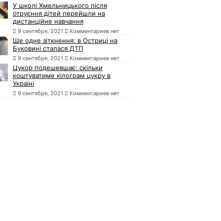
У школі Хмельницького після
отруєння дітей перейшли на
дистанційне навчання
9 сентября, 2021
Комментариев нет
Ще одне зіткнення: в Остриці на
Буковині сталася ДТП
9 сентября, 2021
Комментариев нет
Цукор подешевшає: скільки
коштуватиме кілограм цукру в
Україні
9 сентября, 2021
Комментариев нет