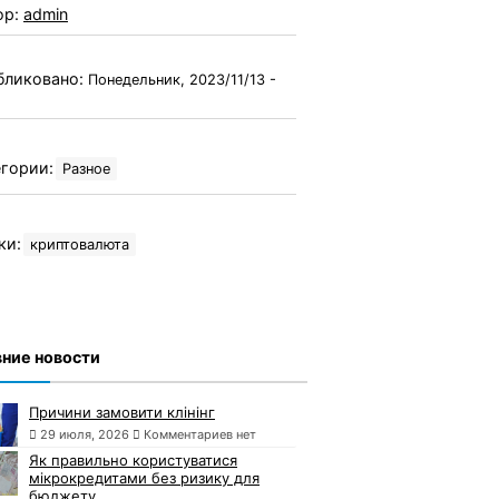
ор:
admin
бликовано:
Понедельник, 2023/11/13 -
гории:
Разное
ки:
криптовалюта
ние новости
Причини замовити клінінг
29 июля, 2026
Комментариев нет
Як правильно користуватися
мікрокредитами без ризику для
бюджету