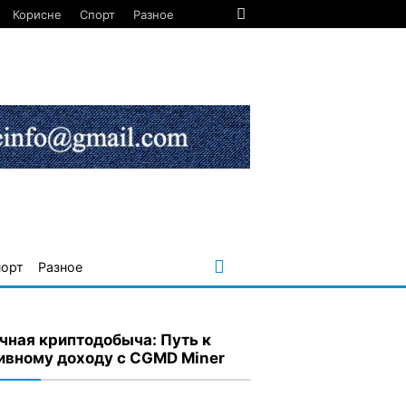
Корисне
Спорт
Разное
порт
Разное
чная криптодобыча: Путь к
ивному доходу с CGMD Miner