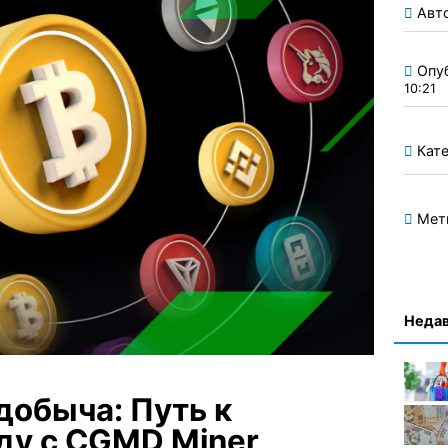
Авт
Опу
10:21
Кате
Мет
Недав
добыча: Путь к
ду с CGMD Miner