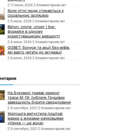
17 июня, 2026
Комментариев нет
Коли літні люди стикаються з
соціальною ізоляцією
9 июня, 2026
Комментариев нет
Beton: слоти, спорт і live-
формати в одному
користувацькому маршруті
8 июня, 2026
Комментариев нет
GGBET: бонуси та акції без міфів,
які варто читати до активації
8 июня, 2026
Комментариев нет
ентарии
На Буковині триває ремонт
траси М-19: поблизу Грушівки
завершують бурити свердловини
9 сентября, 2021
Комментариев нет
Укрпошта випустила поштові
марки з жінками-науковцями
«Наука — це вона»
9 сентября, 2021
Комментариев нет