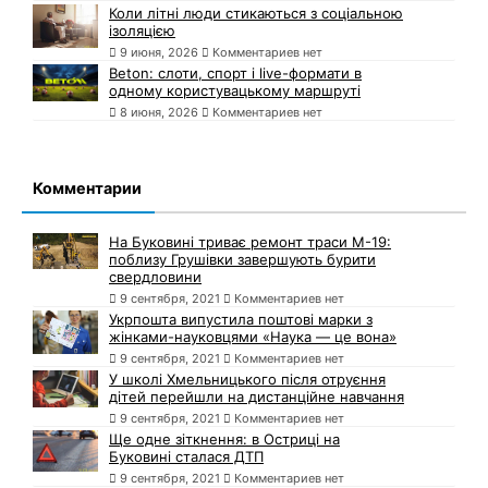
Коли літні люди стикаються з соціальною
ізоляцією
9 июня, 2026
Комментариев нет
Beton: слоти, спорт і live-формати в
одному користувацькому маршруті
8 июня, 2026
Комментариев нет
Комментарии
На Буковині триває ремонт траси М-19:
поблизу Грушівки завершують бурити
свердловини
9 сентября, 2021
Комментариев нет
Укрпошта випустила поштові марки з
жінками-науковцями «Наука — це вона»
9 сентября, 2021
Комментариев нет
У школі Хмельницького після отруєння
дітей перейшли на дистанційне навчання
9 сентября, 2021
Комментариев нет
Ще одне зіткнення: в Остриці на
Буковині сталася ДТП
9 сентября, 2021
Комментариев нет