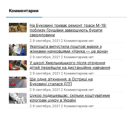
Комментарии
На Буковині триває ремонт траси М-19:
поблизу Грушівки завершують бурити
свердловини
9 сентября, 2021
Комментариев нет
Укрпошта випустила поштові марки з
жінками-науковцями «Наука — це вона»
9 сентября, 2021
Комментариев нет
У школі Хмельницького після отруєння
дітей перейшли на дистанційне навчання
9 сентября, 2021
Комментариев нет
Ще одне зіткнення: в Остриці на
Буковині сталася ДТП
9 сентября, 2021
Комментариев нет
Цукор подешевшає: скільки коштуватиме
кілограм цукру в Україні
9 сентября, 2021
Комментариев нет