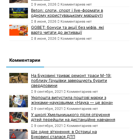
9 июня, 2026
Комментариев нет
Beton: слоти, спорт і live-формати в
одному користувацькому маршруті
8 июня, 2026
Комментариев нет
GGBET: бонуси та акції без міфів, які
варто читати до активації
8 июня, 2026
Комментариев нет
Комментарии
На Буковині триває ремонт траси М-19:
поблизу Грушівки завершують бурити
свердловини
9 сентября, 2021
Комментариев нет
Укрпошта випустила поштові марки з
жінками-науковцями «Наука — це вона»
9 сентября, 2021
Комментариев нет
У школі Хмельницького після отруєння
дітей перейшли на дистанційне навчання
9 сентября, 2021
Комментариев нет
Ще одне зіткнення: в Остриці на
Буковині сталася ДТП