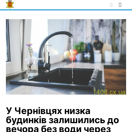
Skip
to
content
У Чернівцях низка
будинків залишились до
вечора без води через