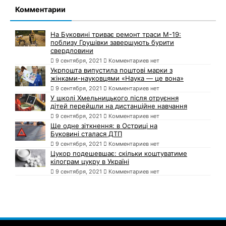
Комментарии
На Буковині триває ремонт траси М-19:
поблизу Грушівки завершують бурити
свердловини
9 сентября, 2021
Комментариев нет
Укрпошта випустила поштові марки з
жінками-науковцями «Наука — це вона»
9 сентября, 2021
Комментариев нет
У школі Хмельницького після отруєння
дітей перейшли на дистанційне навчання
9 сентября, 2021
Комментариев нет
Ще одне зіткнення: в Остриці на
Буковині сталася ДТП
9 сентября, 2021
Комментариев нет
Цукор подешевшає: скільки коштуватиме
кілограм цукру в Україні
9 сентября, 2021
Комментариев нет