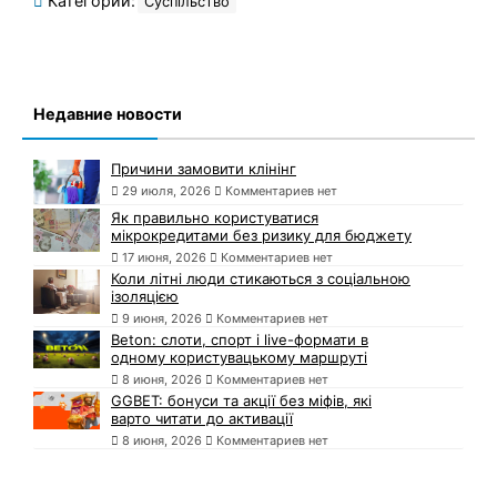
Категории:
Суспільство
Недавние новости
Причини замовити клінінг
29 июля, 2026
Комментариев нет
Як правильно користуватися
мікрокредитами без ризику для бюджету
17 июня, 2026
Комментариев нет
Коли літні люди стикаються з соціальною
ізоляцією
9 июня, 2026
Комментариев нет
Beton: слоти, спорт і live-формати в
одному користувацькому маршруті
8 июня, 2026
Комментариев нет
GGBET: бонуси та акції без міфів, які
варто читати до активації
8 июня, 2026
Комментариев нет