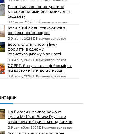
Як правильно користуватися
мікрокредитами без ризику для
бюджету
17 июня, 2026
Комментариев нет
Коли літні люди стикаються з
соціальною ізоляцією
9 июня, 2026
Комментариев нет
Beton: слоти, спорт і live-
формати в одному
користувацькому маршруті
8 июня, 2026
Комментариев нет
GGBET: бонуси та акції без міфів,
які варто читати до активації
8 июня, 2026
Комментариев нет
ентарии
На Буковині триває ремонт
траси М-19: поблизу Грушівки
завершують бурити свердловини
9 сентября, 2021
Комментариев нет
Укрпошта випустила поштові