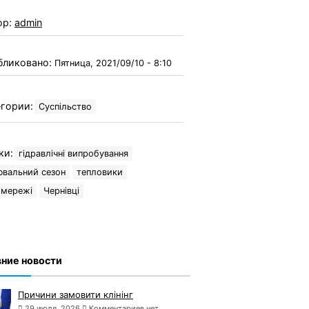
ор:
admin
бликовано:
Пятница, 2021/09/10 - 8:10
гории:
Суспільство
ки:
гідравлічні випробування
ювальний сезон
тепловики
омережі
Чернівці
ние новости
Причини замовити клінінг
29 июля, 2026
Комментариев нет