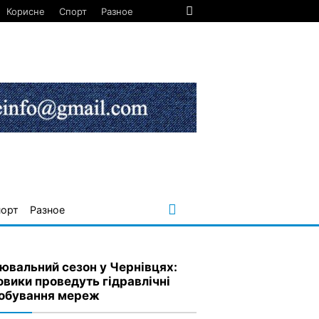
Корисне
Спорт
Разное
порт
Разное
ювальний сезон у Чернівцях:
овики проведуть гідравлічні
обування мереж