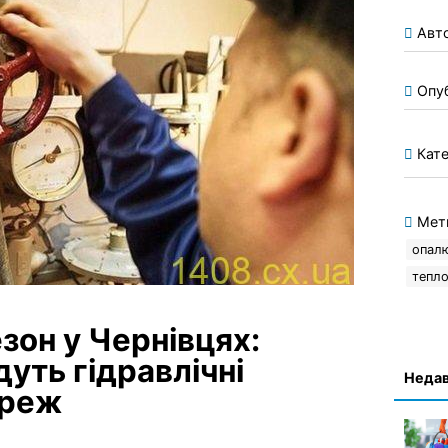
Авт
Опу
Кате
Мет
опал
тепл
зон у Чернівцях:
уть гідравлічні
Недав
ереж