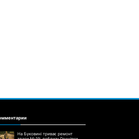
омментарии
На Буковині триває ремонт
траси М-19: поблизу Грушівки