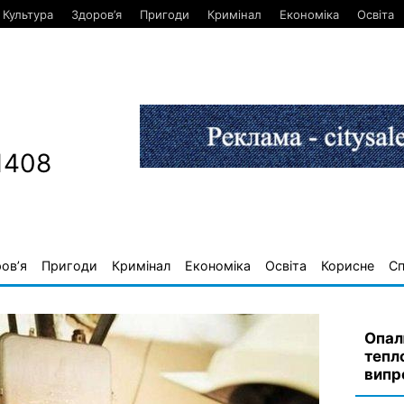
Культура
Здоров’я
Пригоди
Кримінал
Економіка
Освіта
1408
ов’я
Пригоди
Кримінал
Економіка
Освіта
Корисне
С
Опал
тепл
випр