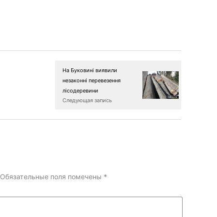
На Буковині виявили
незаконні перевезення
лісодеревини
Следующая запись
Обязательные поля помечены
*