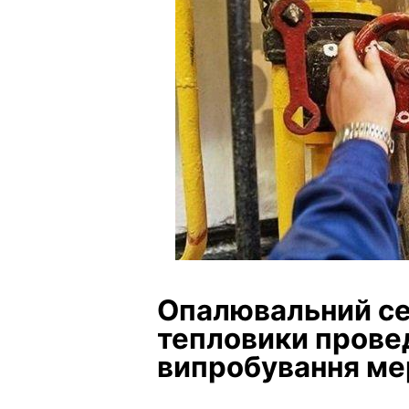
Опалювальний се
тепловики провед
випробування м