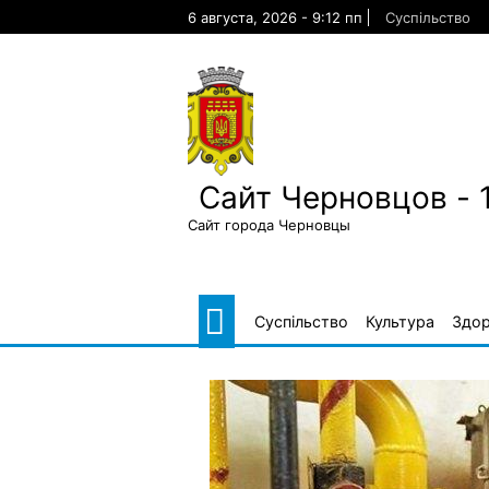
Skip
6 августа, 2026 - 9:12 пп
Суспільство
to
content
Сайт Черновцов - 
Сайт города Черновцы
Суспільство
Культура
Здор