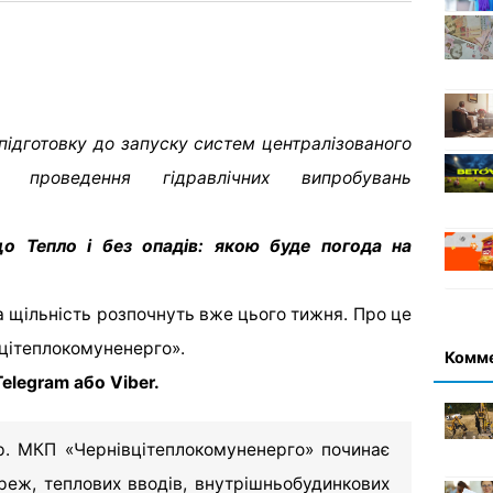
підготовку до запуску систем централізованого
 проведення гідравлічних випробувань
о Тепло і без опадів: якою буде погода на
 щільність розпочнуть вже цього тижня. Про це
цітеплокомуненерго».
Комм
elegram або Viber.
р. МКП «Чернівцітеплокомуненерго» починає
еж, теплових вводів, внутрішньобудинкових