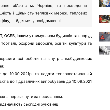
лення об’єктів м. Чернівці та проведення
цність і щільність теплових мереж, теплових
афіку, — йдеться у повідомленні.
Т, ОСББ, іншим утримувачам будинків та споруд
 торгівлі, охорони здоров’я, освіти, культури та
авершити всі роботи на внутрішньобудинкових
ня;
 до 10.09.2021р. та надати теплопостачальній
’єктів до гідравлічних випробувань до 10.09.2021
можна переглянути за посиланням.
 відзначають сьогодні буковинці