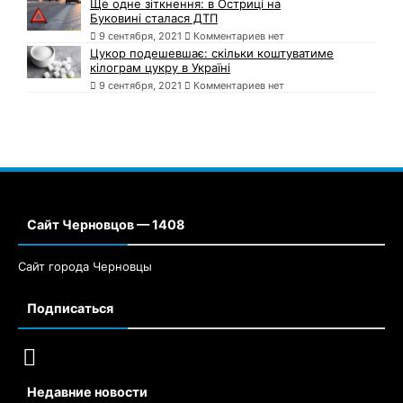
Ще одне зіткнення: в Остриці на
Буковині сталася ДТП
9 сентября, 2021
Комментариев нет
Цукор подешевшає: скільки коштуватиме
кілограм цукру в Україні
9 сентября, 2021
Комментариев нет
Сайт Черновцов — 1408
Сайт города Черновцы
Подписаться
Недавние новости