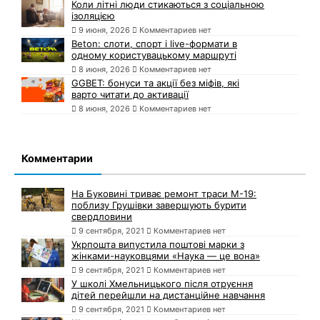
Коли літні люди стикаються з соціальною
ізоляцією
9 июня, 2026
Комментариев нет
Beton: слоти, спорт і live-формати в
одному користувацькому маршруті
8 июня, 2026
Комментариев нет
GGBET: бонуси та акції без міфів, які
варто читати до активації
8 июня, 2026
Комментариев нет
Комментарии
На Буковині триває ремонт траси М-19:
поблизу Грушівки завершують бурити
свердловини
9 сентября, 2021
Комментариев нет
Укрпошта випустила поштові марки з
жінками-науковцями «Наука — це вона»
9 сентября, 2021
Комментариев нет
У школі Хмельницького після отруєння
дітей перейшли на дистанційне навчання
9 сентября, 2021
Комментариев нет