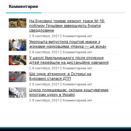
Комментарии
На Буковині триває ремонт траси М-19:
поблизу Грушівки завершують бурити
свердловини
9 сентября, 2021
Комментариев нет
Укрпошта випустила поштові марки з
жінками-науковцями «Наука — це вона»
9 сентября, 2021
Комментариев нет
У школі Хмельницького після отруєння
дітей перейшли на дистанційне навчання
9 сентября, 2021
Комментариев нет
Ще одне зіткнення: в Остриці на
Буковині сталася ДТП
9 сентября, 2021
Комментариев нет
Цукор подешевшає: скільки коштуватиме
кілограм цукру в Україні
9 сентября, 2021
Комментариев нет