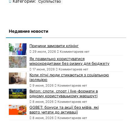
Категории:
Суспільство
Недавние новости
Причини замовити клінінг
29 июля, 2026
Комментариев нет
Як правильно користуватися
мікрокредитами без ризику для бюджету
17 июня, 2026
Комментариев нет
Коли літні люди стикаються з соціальною
ізоляцією
9 июня, 2026
Комментариев нет
Beton: слоти, спорт і live-формати в
одному користувацькому маршруті
8 июня, 2026
Комментариев нет
GGBET: бонуси та акції без міфів, які
варто читати до активації
8 июня, 2026
Комментариев нет