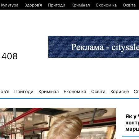
Культура
Здоров’я
Пригоди
Кримінал
Економіка
Освіта
1408
ов’я
Пригоди
Кримінал
Економіка
Освіта
Корисне
С
Як у
конт
марш