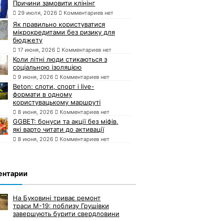
Причини замовити клінінг
29 июля, 2026
Комментариев нет
Як правильно користуватися
мікрокредитами без ризику для
бюджету
17 июня, 2026
Комментариев нет
Коли літні люди стикаються з
соціальною ізоляцією
9 июня, 2026
Комментариев нет
Beton: слоти, спорт і live-
формати в одному
користувацькому маршруті
8 июня, 2026
Комментариев нет
GGBET: бонуси та акції без міфів,
які варто читати до активації
8 июня, 2026
Комментариев нет
ентарии
На Буковині триває ремонт
траси М-19: поблизу Грушівки
завершують бурити свердловини