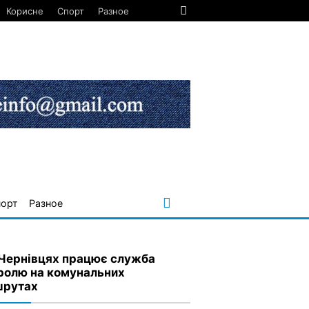
Корисне
Спорт
Разное
порт
Разное
 Чернівцях працює служба
ролю на комунальних
рутах