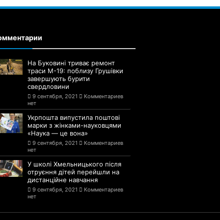
омментарии
На Буковині триває ремонт
траси М-19: поблизу Грушівки
завершують бурити
свердловини
9 сентября, 2021
Комментариев
нет
Укрпошта випустила поштові
марки з жінками-науковцями
«Наука — це вона»
9 сентября, 2021
Комментариев
нет
У школі Хмельницького після
отруєння дітей перейшли на
дистанційне навчання
9 сентября, 2021
Комментариев
нет