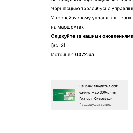
Чернівецьке тролейбусне управлін
У тролейбусному управлінні Чернівц
на маршрутах
Слідкуйте за нашими оновленням
[ad_2]
Источник:
0372.ua
Нацбанк віводить в обіг
банкноту до 300-річчя
Григорія Сковороди
Предыдущая запись