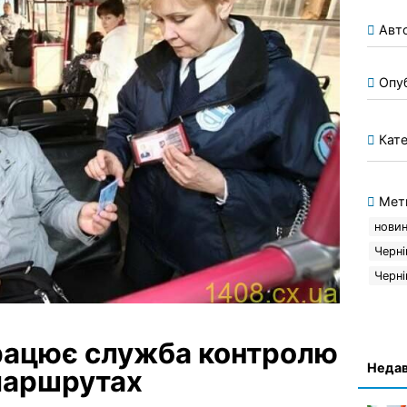
Авт
Опу
Кате
Мет
новин
Черні
Черні
працює служба контролю
Недав
маршрутах