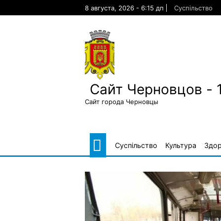
Skip
8 августа, 2026 - 6:15 дп
Суспільство
to
content
Сайт Черновцов - 
Сайт города Черновцы
Суспільство
Культура
Здор