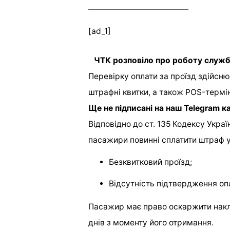
[ad_1]
ЧТК розповіло про роботу служ
Перевірку оплати за проїзд здійсн
штрафні квитки, а також POS-термі
Ще не підписані на наш
Telegram
ка
Відповідно до ст. 135 Кодексу Укра
пасажири повинні сплатити штраф у
Безквитковий проїзд;
Відсутність підтвердження оп
Пасажир має право оскаржити накл
днів з
мо
менту його отримання.