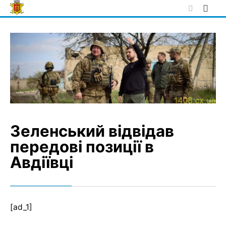
Skip
to
content
Зеленський відвідав
передові позиції в
Авдіївці
[ad_1]