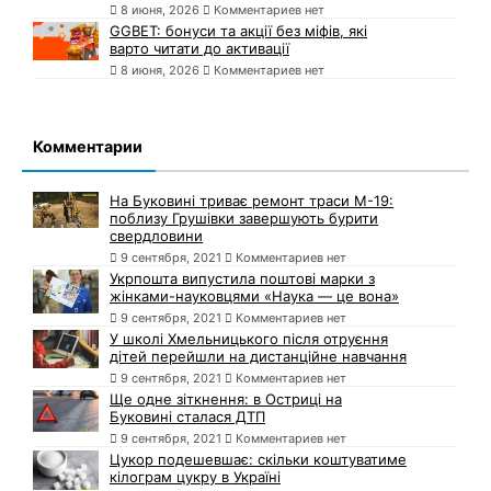
8 июня, 2026
Комментариев нет
GGBET: бонуси та акції без міфів, які
варто читати до активації
8 июня, 2026
Комментариев нет
Комментарии
На Буковині триває ремонт траси М-19:
поблизу Грушівки завершують бурити
свердловини
9 сентября, 2021
Комментариев нет
Укрпошта випустила поштові марки з
жінками-науковцями «Наука — це вона»
9 сентября, 2021
Комментариев нет
У школі Хмельницького після отруєння
дітей перейшли на дистанційне навчання
9 сентября, 2021
Комментариев нет
Ще одне зіткнення: в Остриці на
Буковині сталася ДТП
9 сентября, 2021
Комментариев нет
Цукор подешевшає: скільки коштуватиме
кілограм цукру в Україні