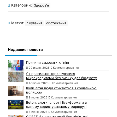
Категории:
Здоров'я
Метки:
лікування
обстеження
Недавние новости
Причини замовити клінінг
29 июля, 2026
Комментариев нет
Як правильно користуватися
мікрокредитами без ризику для бюджету
17 июня, 2026
Комментариев нет
Коли літні люди стикаються з соціальною
ізоляцією
9 июня, 2026
Комментариев нет
Beton: слоти, спорт і live-формати в
одному користувацькому маршруті
8 июня, 2026
Комментариев нет
GGBET: бонуси та акції без міфів, які