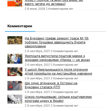
варто читати до активації
8 июня, 2026
Комментариев нет
Комментарии
На Буковині триває ремонт траси М-19:
поблизу Грушівки завершують бурити
свердловини
9 сентября, 2021
Комментариев нет
Укрпошта випустила поштові марки з
жінками-науковцями «Наука — це вона»
9 сентября, 2021
Комментариев нет
У школі Хмельницького після отруєння
дітей перейшли на дистанційне навчання
9 сентября, 2021
Комментариев нет
Ще одне зіткнення: в Остриці на
Буковині сталася ДТП
9 сентября, 2021
Комментариев нет
Цукор подешевшає: скільки коштуватиме
кілограм цукру в Україні
9 сентября, 2021
Комментариев нет