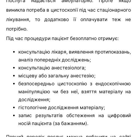
Послуга надається амбулаторно. Проте якщо
виникла потреба в цистоскопії під час стаціонарного
лікування, то додатково її оплачувати теж не
потрібно.
Під час процедури пацієнт безоплатно отримує:
консультацію лікаря, виявлення протипоказань,
аналіз попередніх досліджень;
консультацію анестезіолога;
місцеву або загальну анестезію;
безпосередньо цистоскопію з ендоскопічною
маніпуляцією чи без неї, взяття матеріалу на
дослідження;
гістологічне дослідження матеріалу;
запис результатів обстеження на цифровий
носій пацієнта (за бажанням).
Повний перелік послуг можна побачити на сайті