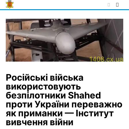
Skip
to
content
Російські війська
використовують
безпілотники Shahed
проти України переважно
як приманки — Інститут
вивчення війни