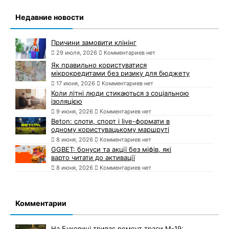
Недавние новости
Причини замовити клінінг
29 июля, 2026
Комментариев нет
Як правильно користуватися
мікрокредитами без ризику для бюджету
17 июня, 2026
Комментариев нет
Коли літні люди стикаються з соціальною
ізоляцією
9 июня, 2026
Комментариев нет
Beton: слоти, спорт і live-формати в
одному користувацькому маршруті
8 июня, 2026
Комментариев нет
GGBET: бонуси та акції без міфів, які
варто читати до активації
8 июня, 2026
Комментариев нет
Комментарии
На Буковині триває ремонт траси М-19: