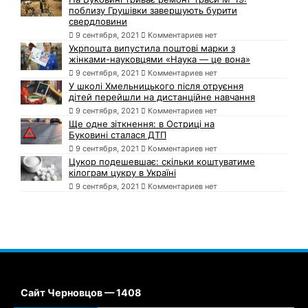
поблизу Грушівки завершують бурити
свердловини
9 сентября, 2021
Комментариев нет
Укрпошта випустила поштові марки з
жінками-науковцями «Наука — це вона»
9 сентября, 2021
Комментариев нет
У школі Хмельницького після отруєння
дітей перейшли на дистанційне навчання
9 сентября, 2021
Комментариев нет
Ще одне зіткнення: в Остриці на
Буковині сталася ДТП
9 сентября, 2021
Комментариев нет
Цукор подешевшає: скільки коштуватиме
кілограм цукру в Україні
9 сентября, 2021
Комментариев нет
Сайт Черновцов — 1408