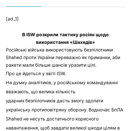
[ad_1]
В ISW розкрили тактику росіян щодо
використання «Шахедів»
Російські війська використовують безпілотники
Shahed проти України переважно як приманки, аби
ракети мали більше шансів уразити цілі.
Про це йдеться у звіті ISW.
На думку аналітиків, у російському командуванні
вважають, що велика кількість
ударних безпілотників дасть змогу здолати
українську протиповітряну оборону. Водночас БпЛА
Shahed не несуть достатнього корисного
навантаження, щоб завдати великої шкоди цілям в