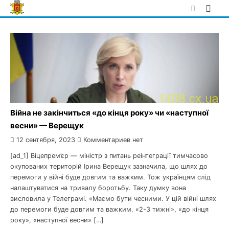
Skip
to
content
Війна не закінчиться «до кінця року» чи «наступної
весни» — Верещук
12 сентября, 2023
Комментариев нет
[ad_1] Віцепрем’єр — міністр з питань реінтеграції тимчасово
окупованих територій Ірина Верещук зазначила, що шлях до
перемоги у війні буде довгим та важким. Тож українцям слід
налаштуватися на тривалу боротьбу. Таку думку вона
висловила у Телеграмі. «Маємо бути чесними. У цій війні шлях
до перемоги буде довгим та важким. «2-3 тижні», «до кінця
року», «наступної весни» […]