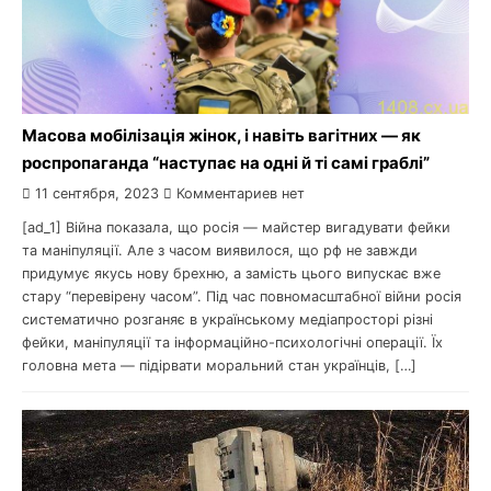
Масова мобілізація жінок, і навіть вагітних — як
роспропаганда “наступає на одні й ті самі граблі”
11 сентября, 2023
Комментариев нет
[ad_1] Війна показала, що росія — майстер вигадувати фейки
та маніпуляції. Але з часом виявилося, що рф не завжди
придумує якусь нову брехню, а замість цього випускає вже
стару “перевірену часом”. Під час повномасштабної війни росія
систематично розганяє в українському медіапросторі різні
фейки, маніпуляції та інформаційно-психологічні операції. Їх
головна мета — підірвати моральний стан українців, […]