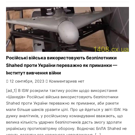
Російські війська використовують безпілотники
Shahed проти України переважно як приманки —
Інститут вивчення війни
12 сентября, 2023
Комментариев нет
[ad_1] В ISW розкрили тактику росіян щодо використання
«Шахедів» Російські війська використовують безпілотники
Shahed проти України переважно як приманки, аби ракети
мали більше шансів уразити цілі. Про це йдеться у звіті ISW. На
думку аналітиків, у російському командуванні вважають, що
велика кількість ударних безпілотників дасть змогу здолати
українську протиповітряну оборону. Водночас БпЛА Shahed не
несуть достатнього корисного навантаження, […]