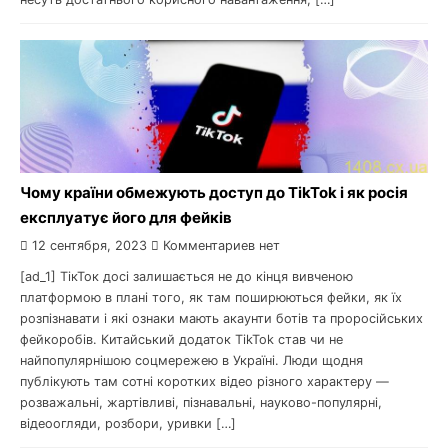
Чому країни обмежують доступ до TikTok і як росія
експлуатує його для фейків
12 сентября, 2023
Комментариев нет
[ad_1] ТікТок досі залишається не до кінця вивченою
платформою в плані того, як там поширюються фейки, як їх
розпізнавати і які ознаки мають акаунти ботів та проросійських
фейкоробів. Китайський додаток TikTok став чи не
найпопулярнішою соцмережею в Україні. Люди щодня
публікують там сотні коротких відео різного характеру —
розважальні, жартівливі, пізнавальні, науково-популярні,
відеоогляди, розбори, уривки […]