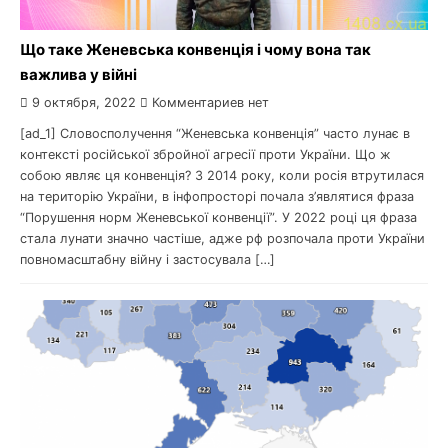
Що таке Женевська конвенція і чому вона так
важлива у війні
9 октября, 2022
Комментариев нет
[ad_1] Словосполучення “Женевська конвенція” часто лунає в
контексті російської збройної агресії проти України. Що ж
собою являє ця конвенція? З 2014 року, коли росія втрутилася
на територію України, в інфопросторі почала з’являтися фраза
“Порушення норм Женевської конвенції”. У 2022 році ця фраза
стала лунати значно частіше, адже рф розпочала проти України
повномасштабну війну і застосувала […]