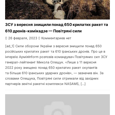
ЗСУ з вересня знищили понад 650 крилатих ракет та
610 дронів-камікадзе — Повітряні сили
26 февраля, 2023
Комментариев нет
[ad_1] Сили оборони України з вересня знищили понад 650
російських крилатих ракет та 610 іранських дронів. Про це в
інтерв’ю АрміяInform розповів командувач Повітряних сил ЗСУ
генерал-лейтенант Микола Олещук. «Лише з 11 вересня
2022 року знищено понад 650 крилатих ракет окупантів
та більше 610 іранських ударних дронів», — зазначив він. За
словами Олещука, Повітряні сили отримали від західних
партнерів зенітні ракетні комплекси NASAMS, […]