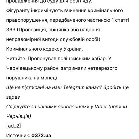
провадження до суду для розгляду.
Фігуранту інкримінують вчинення кримінального
правопорушення, передбаченого частиною 1 статті
369 (Пропозиція, обіцянка або надання
неправомірної вигоди службовій особі)
Кримінального кодексу України.
Читайте:
Пропонував поліцейським хабар. У
Чернівецькому районі затримали нетверезого
порушника на мопеді
Ще не підписані на наш Telegram канал? Зробіть це
зараз
Слідкуйте за нашими оновленнями у Viber (новини
Чернівців)
[ad_2]
Источник:
0372.ua