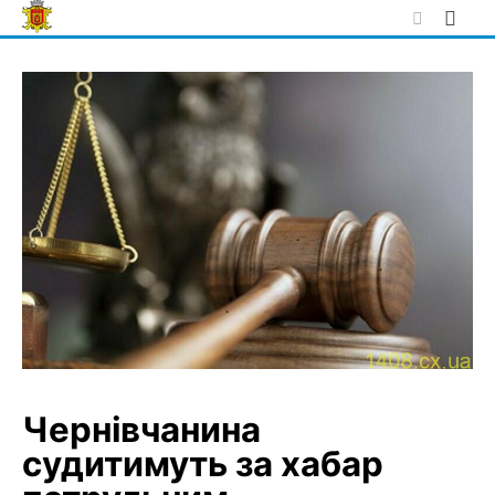
Skip
to
content
Чернівчанина
судитимуть за хабар