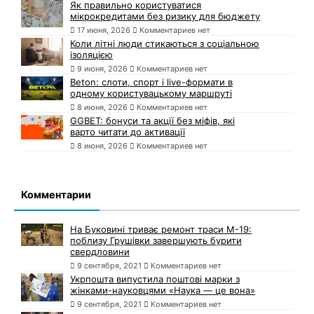
Як правильно користуватися
мікрокредитами без ризику для бюджету
17 июня, 2026
Комментариев нет
Коли літні люди стикаються з соціальною
ізоляцією
9 июня, 2026
Комментариев нет
Beton: слоти, спорт і live-формати в
одному користувацькому маршруті
8 июня, 2026
Комментариев нет
GGBET: бонуси та акції без міфів, які
варто читати до активації
8 июня, 2026
Комментариев нет
Комментарии
На Буковині триває ремонт траси М-19:
поблизу Грушівки завершують бурити
свердловини
9 сентября, 2021
Комментариев нет
Укрпошта випустила поштові марки з
жінками-науковцями «Наука — це вона»
9 сентября, 2021
Комментариев нет