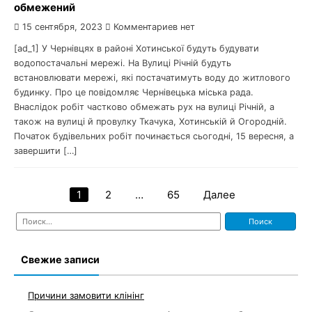
обмежений
15 сентября, 2023
Комментариев нет
[ad_1] У Чернівцях в районі Хотинської будуть будувати
водопостачальні мережі. На Вулиці Річній будуть
встановлювати мережі, які постачатимуть воду до житлового
будинку. Про це повідомляє Чернівецька міська рада.
Внаслідок робіт частково обмежать рух на вулиці Річній, а
також на вулиці й провулку Ткачука, Хотинській й Огородній.
Початок будівельних робіт починається сьогодні, 15 вересня, а
завершити […]
1
2
…
65
Далее
Навигация
Найти:
по
записям
Свежие записи
Причини замовити клінінг