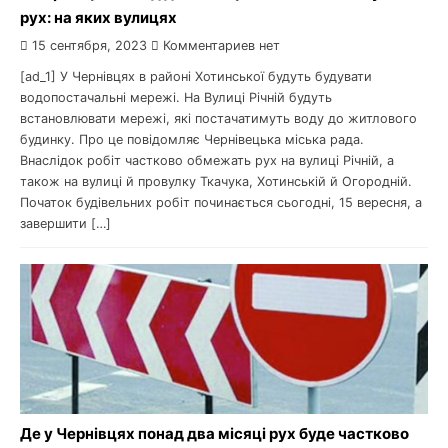
рух: на яких вулицях
15 сентября, 2023
Комментариев нет
[ad_1] У Чернівцях в районі Хотинської будуть будувати
водопостачальні мережі. На Вулиці Річній будуть
встановлювати мережі, які постачатимуть воду до житлового
будинку. Про це повідомляє Чернівецька міська рада.
Внаслідок робіт частково обмежать рух на вулиці Річній, а
також на вулиці й провулку Ткачука, Хотинській й Огородній.
Початок будівельних робіт починається сьогодні, 15 вересня, а
завершити […]
Де у Чернівцях понад два місяці рух буде частково