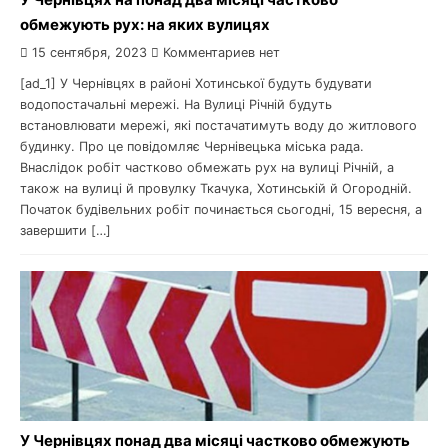
обмежують рух: на яких вулицях
15 сентября, 2023
Комментариев нет
[ad_1] У Чернівцях в районі Хотинської будуть будувати
водопостачальні мережі. На Вулиці Річній будуть
встановлювати мережі, які постачатимуть воду до житлового
будинку. Про це повідомляє Чернівецька міська рада.
Внаслідок робіт частково обмежать рух на вулиці Річній, а
також на вулиці й провулку Ткачука, Хотинській й Огородній.
Початок будівельних робіт починається сьогодні, 15 вересня, а
завершити […]
У Чернівцях понад два місяці частково обмежують