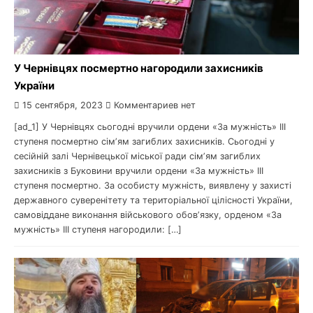
У Чернівцях посмертно нагородили захисників
України
15 сентября, 2023
Комментариев нет
[ad_1] У Чернівцях сьогодні вручили ордени «За мужність» III
ступеня посмертно сімʼям загиблих захисників. Сьогодні у
сесійній залі Чернівецької міської ради сімʼям загиблих
захисників з Буковини вручили ордени «За мужність» III
ступеня посмертно. За особисту мужність, виявлену у захисті
державного суверенітету та територіальної цілісності України,
самовіддане виконання військового обовʼязку, орденом «За
мужність» III ступеня нагородили: […]