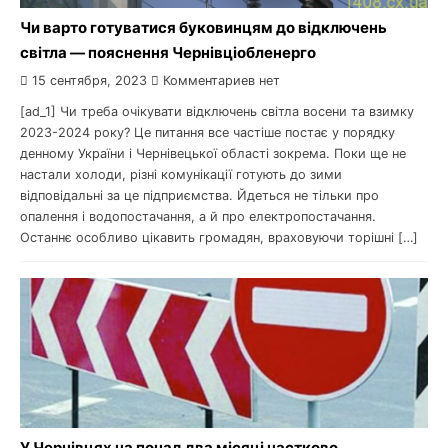
Чи варто готуватися буковинцям до відключень
світла — пояснення Чернівціобленерго
15 сентября, 2023
Комментариев нет
[ad_1] Чи треба очікувати відключень світла восени та взимку
2023-2024 року? Це питання все частіше постає у порядку
денному України і Чернівецької області зокрема. Поки ще не
настали холоди, різні комунікації готують до зими
відповідальні за це підприємства. Йдеться не тільки про
опалення і водопостачання, а й про електропостачання.
Останнє особливо цікавить громадян, враховуючи торішні […]
У Чернівцях на понад два місяці частково