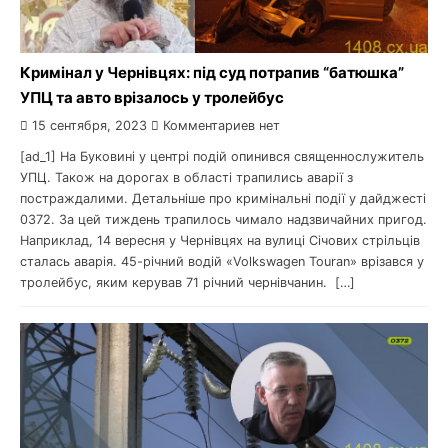
Кримінал у Чернівцях: під суд потрапив “батюшка”
УПЦ та авто врізалось у тролейбус
15 сентября, 2023
Комментариев нет
[ad_1] На Буковині у центрі подій опинився священнослужитель
УПЦ. Також на дорогах в області трапились аварії з
постраждалими. Детальніше про кримінальні події у дайджесті
0372. За цей тиждень трапилось чимало надзвичайних пригод.
Наприклад, 14 вересня у Чернівцях на вулиці Січових стрільців
сталась аварія. 45-річний водій «Volkswagen Touran» врізався у
тролейбус, яким керував 71 річний чернівчанин. […]