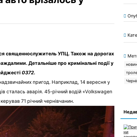
Опу
Кате
ився священнослужитель УПЦ. Також на дорогах
Мет
раждалими. Детальніше про кримінальні події у
новин
айджесті
0372.
трол
Черні
надзвичайних пригод. Наприклад, 14 вересня у
ців сталась аварія. 45-річний водій «Volkswagen
 керував 71 річний чернівчанин.
Недав