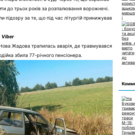
ти до трьох років за розпалювання ворожнечі.
и підозру за те, що під час літургій принижував
.
 Viber
і Нова Жадова трапилась
аварія,
де травмувався
водійка
збила
77-річного пенсіонера.
Комм