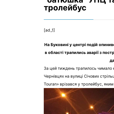
тролейбус
[ad_1]
На Буковині у центрі подій опин
в області трапились аварії з пост
д
За цей тиждень трапилось чимало 
Чернівцях на вулиці Січових стріль
Touran» врізався у тролейбус, яким