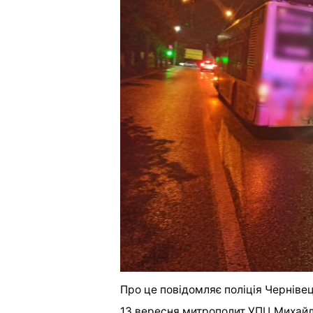
Про це
повідомляє
поліція Чернівец
13 вересня митрополит УПЦ Михай