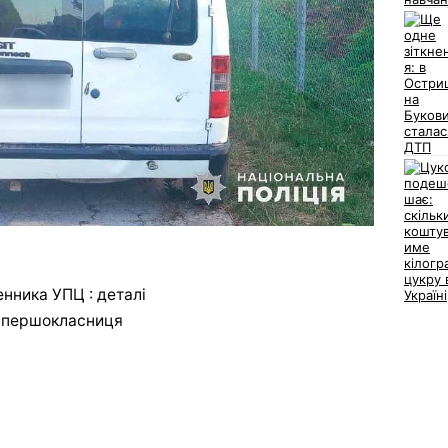
нника УПЦ : деталі
а першокласниця