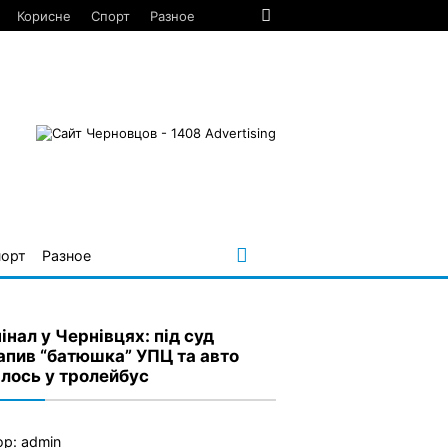
Корисне
Спорт
Разное
порт
Разное
інал у Чернівцях: під суд
апив “батюшка” УПЦ та авто
алось у тролейбус
ор:
admin