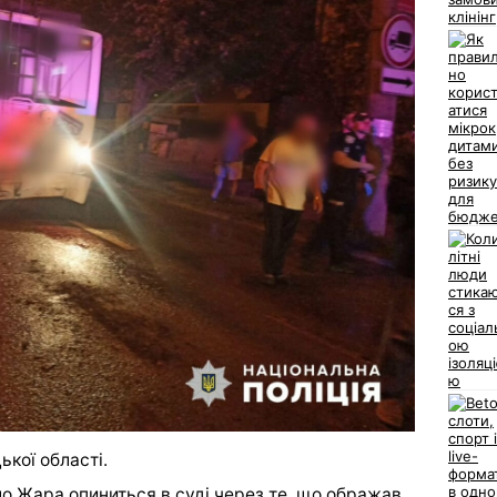
ької області.
ло Жара
опиниться в суді
через те, що ображав