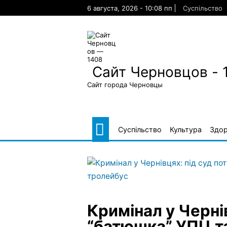
Skip
6 августа, 2026 - 10:08 пп
Суспільство
to
content
Сайт Черновцов - 
Сайт города Черновцы
Суспільство
Культура
Здор
Кримінал у Черні
“батюшка” УПЦ та