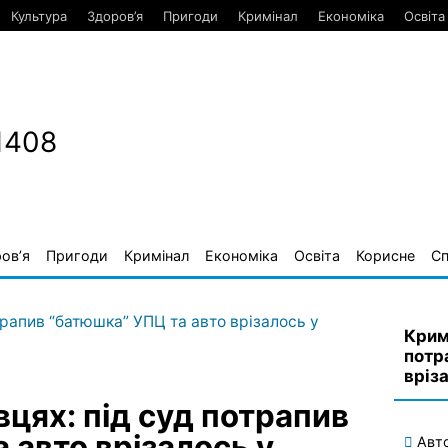
Культура
Здоров’я
Пригоди
Кримінал
Економіка
Освіта
1408
ов’я
Пригоди
Кримінал
Економіка
Освіта
Корисне
С
Крим
потр
вріз
вцях: під суд потрапив
 авто врізалось у
Авт