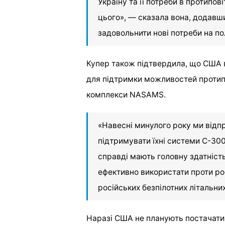
Україну та її потреби в протипо
цього», — сказала вона, додав
задовольнити нові потреби на по
Купер також підтвердила, що США 
для підтримки можливостей протипо
комплекси NASAMS.
«Навесні минулого року ми відп
підтримувати їхні системи С-30
справді мають головну здатність
ефективно використати проти рос
російських безпілотних літальни
Наразі США не планують постачати 