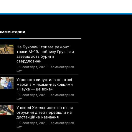
омментарии
На Буковині триває ремонт
траси М-19: поблизу Грушівки
завершують бурити
свердловини
9 сентября, 2021
Комментариев
нет
Укрпошта випустила поштові
марки з жінками-науковцями
«Наука — це вона»
9 сентября, 2021
Комментариев
нет
У школі Хмельницького після
отруєння дітей перейшли на
дистанційне навчання
9 сентября, 2021
Комментариев
нет