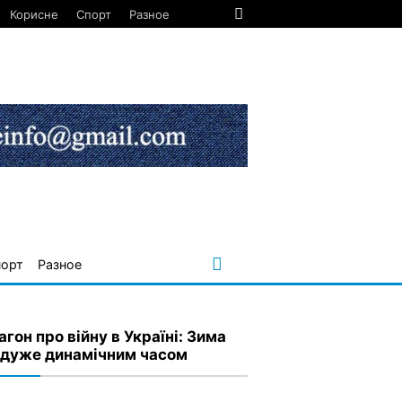
Корисне
Спорт
Разное
порт
Разное
гон про війну в Україні: Зима
 дуже динамічним часом