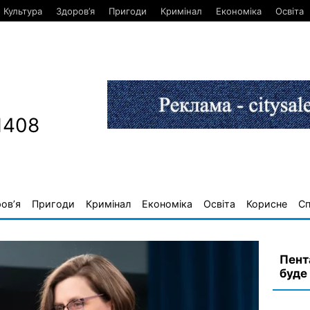
Культура
Здоров’я
Пригоди
Кримінал
Економіка
Освіта
1408
ов’я
Пригоди
Кримінал
Економіка
Освіта
Корисне
С
Пента
буде