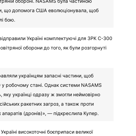
вітряній обороні. NASAMS була частиною
ши, що допомога США еволюціонувала, щоб
лі бою.
відправили Україні комплектуючі для ЗРК С-300
вітряної оборони до того, як були розгорнуті
равляли українцям запасні частини, щоб
0 у робочому стані. Однак системи NASAMS
, яку українці одразу ж змогли неймовірно
ійських ракетних загроз, а також проти
х апаратів (дронів)», — підкреслила Купер.
Україні високоточні боєприпаси великої