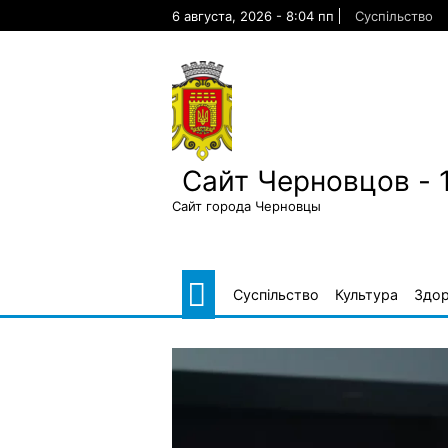
Skip
6 августа, 2026 - 8:04 пп
Суспільство
to
content
Сайт Черновцов - 
Сайт города Черновцы
Суспільство
Культура
Здор