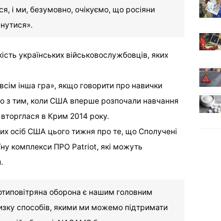
ся, і ми, безумовно, очікуємо, що росіяни
нутися».
ість українських військовослужбовців, яких
всім інша гра», якщо говорити про навички
но з тим, коли США вперше розпочали навчання
я вторглася в Крим 2014 року.
них осіб США цього тижня про те, що Сполучені
ну комплекси ПРО Patriot, які можуть
.
отиповітряна оборона є нашим головним
низку способів, якими ми можемо підтримати