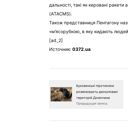
дальності, такі як керовані ракети
(ATACMS).
Також представниця Пентагону назв
«м’ясорубкою, в яку кидають людей,
[ad_2]
Источник:
0372.ua
Буковинські піротехніки
розміновують деокуповані
територій Донеччини
Предыдущая запись