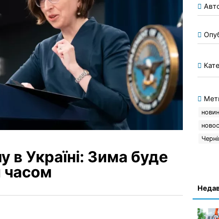
Авт
Опу
Кате
Мет
нови
новос
Черні
у в Україні: Зима буде
 часом
Недав