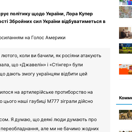
ирує політику щодо України, Лора Купер
сті Збройних сил України відбуватиметься в
посиланням на Голос Америки
4 лютого, коли ви бачили, як росіяни атакують
зала, що «Джавелін» і «Стінгер» були
що дають змогу українцям відбити цей
рилося на артилерійське протиборство на
Комм
о цього наші гаубиці M777 зіграли дійсно
сом. Я думаю, що деякі люди думають про
 і переобладнання, але ми не бачимо жодних