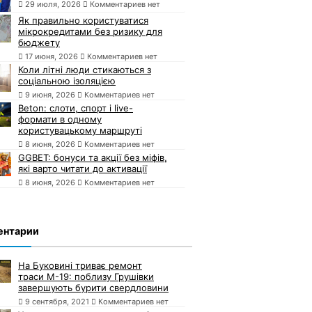
29 июля, 2026
Комментариев нет
Як правильно користуватися
мікрокредитами без ризику для
бюджету
17 июня, 2026
Комментариев нет
Коли літні люди стикаються з
соціальною ізоляцією
9 июня, 2026
Комментариев нет
Beton: слоти, спорт і live-
формати в одному
користувацькому маршруті
8 июня, 2026
Комментариев нет
GGBET: бонуси та акції без міфів,
які варто читати до активації
8 июня, 2026
Комментариев нет
ентарии
На Буковині триває ремонт
траси М-19: поблизу Грушівки
завершують бурити свердловини
9 сентября, 2021
Комментариев нет