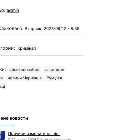
ор:
admin
бликовано:
Вторник, 2023/09/12 - 8:36
гории:
Кримінал
ки:
військовозобов
за кордон
ни
новини Чернівців
Румунія
вці
ние новости
Причини замовити клінінг
29 июля, 2026
Комментариев нет