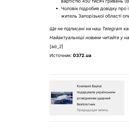
вартістю 450 тисяч гривень (В
Чоловік підробив довідку про 
житель Запорізької області оп
Ще не підписані на наш Telegram ка
Найактуальніші новини читайте у н
[ad_2]
Источник:
0372.ua
Компанія Baykar
подарувала українським
розвідникам ударний
безпілотник
Предыдущая запись