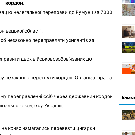
кордон.
зацію нелегальної переправи до Румунії за 7000
нівецької області.
об незаконно переправляти ухилянтів за
еправити двох військовозобов’язаних до
у незаконно перетнути кордон. Організатора та
ому переправленні осіб через державний кордон
Комм
мінального кодексу України.
в на конях намагались перевезти цигарки