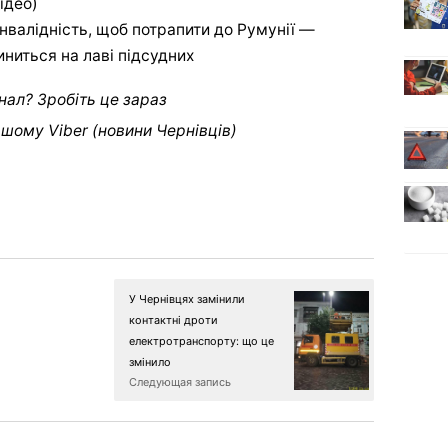
ідео)
інвалідність, щоб потрапити до Румунії —
иниться на лаві підсудних
нал? Зробіть це зараз
ашому Viber (новини Чернівців)
У Чернівцях замінили
контактні дроти
електротранспорту: що це
змінило
Следующая запись