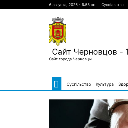
Skip
6 августа, 2026 - 6:58 пп
Суспільство
to
content
Сайт Черновцов - 
Сайт города Черновцы
Суспільство
Культура
Здор