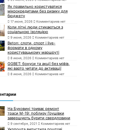
Як правильно користуватися
мікрокредитами без ризику для
бюджету
17 июня, 2026
Комментариев нет
Коли літні люди стикаються з
соціальною ізоляцією
9 июня, 2026
Комментариев нет
Beton: слоти, спорт і live-
формати в одному
користувацькому маршруті
8 июня, 2026
Комментариев нет
GGBET: бонуси та акції без міфів,
які варто читати до активації
8 июня, 2026
Комментариев нет
ентарии
На Буковині триває ремонт
траси М-19: поблизу Грушівки
завершують бурити свердловини
9 сентября, 2021
Комментариев нет
Укрпошта випустила поштові