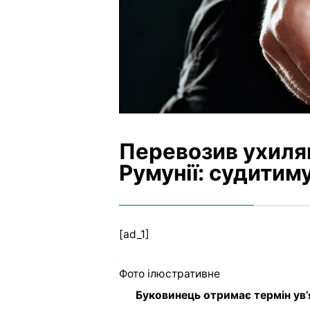
Перевозив ухилянт
Румунії: судитим
[ad_1]
Фото ілюстративне
Буковинець отримає термін ув’я