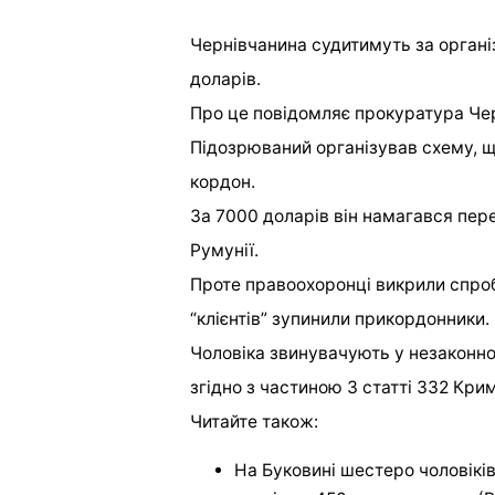
Чернівчанина судитимуть за органі
доларів.
Про це
повідомляє
прокуратура Чер
Підозрюваний організував схему, щ
кордон.
За 7000 доларів він намагався пер
Румунії.
Проте правоохоронці викрили спроб
“клієнтів” зупинили прикордонники.
Чоловіка звинувачують у незаконн
згідно з частиною 3 статті 332 Кри
Читайте також:
На Буковині шестеро чоловікі