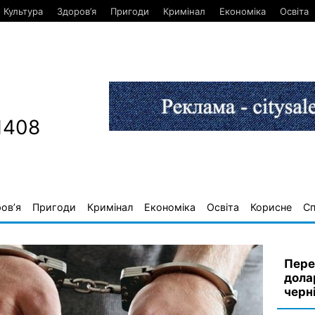
Культура
Здоров’я
Пригоди
Кримінал
Економіка
Освіта
1408
ов’я
Пригоди
Кримінал
Економіка
Освіта
Корисне
С
Перев
дола
черн