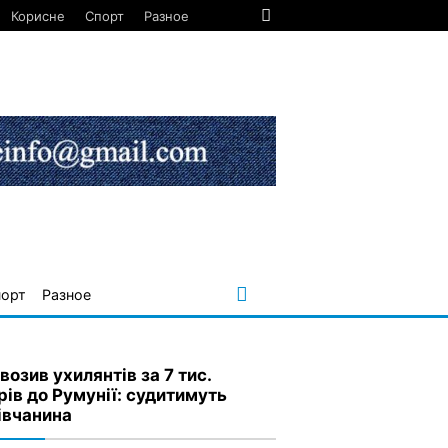
Корисне
Спорт
Разное
порт
Разное
озив ухилянтів за 7 тис.
рів до Румунії: судитимуть
івчанина