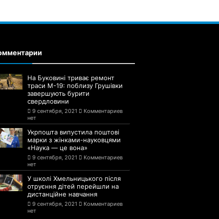
омментарии
На Буковині триває ремонт
траси М-19: поблизу Грушівки
завершують бурити
свердловини
9 сентября, 2021
Комментариев
нет
Укрпошта випустила поштові
марки з жінками-науковцями
«Наука — це вона»
9 сентября, 2021
Комментариев
нет
У школі Хмельницького після
отруєння дітей перейшли на
дистанційне навчання
9 сентября, 2021
Комментариев
нет