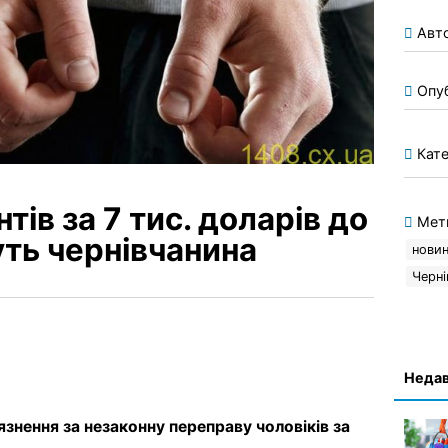
Авт
Опу
Кате
ів за 7 тис. доларів до
Мет
уть чернівчанина
нови
Черні
Недав
знення за незаконну переправу чоловіків за