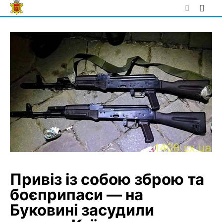
Skip
to
content
Привіз із собою зброю та
боєприпаси — на
Буковині засудили