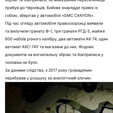
прибув до Чернівців. Бойове знаряддя привіз із
собою, зберігав у автомобілі «GMC CANYON».
Під час огляду автомобіля правоохоронці виявили
та вилучили гранату Ф-1, три гранати РГД-5, майже
600 набоїв різного калібру, два автомати АК-74, один
автомат АКС-74У та магазини до них. Жодних
документів на вогнепальну зброю та боєприпаси у
чоловіка не було.
За даними слідства, з 2017 року громадянин
перебував у розшуку за аналогічний злочин.
Слідкуйте за нашими оновленнями у Viber (новини
Чернівців)