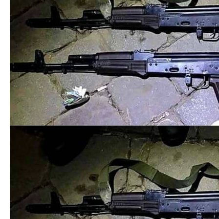
[ad_2]
Источник:
0372.ua
У Чернівцях скорочують
У Сирії знищили завод зі
тривалість руху
збірки іранських дронів –
тролейбусів
ЗМІ
Следующая запись
Предыдущая запись
Добавить комментарий
Ваш адрес email не будет опубликован.
Обязательные
поля помечены
*