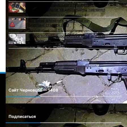
У школі Хмельницького після отруєння
дітей перейшли на дистанційне навчання
9 сентября, 2021
Комментариев нет
Ще одне зіткнення: в Остриці на
Буковині сталася ДТП
9 сентября, 2021
Комментариев нет
Цукор подешевшає: скільки коштуватиме
кілограм цукру в Україні
9 сентября, 2021
Комментариев нет
Сайт Черновцов — 1408
Сайт города Черновцы
Подписаться