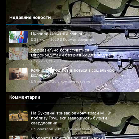
Недавние новости
Причини замовити клінінг
29 июля, 2026
Комментариев нет
Як правильно користуватися
мікрокредитами без ризику для бюджету
17 июня, 2026
Комментариев нет
Коли літні люди стикаються з соціальною
ізоляцією
9 июня, 2026
Комментариев нет
Комментарии
На Буковині триває ремонт траси М-19:
поблизу Грушівки завершують бурити
свердловини
9 сентября, 2021
Комментариев нет
Укрпошта випустила поштові марки з