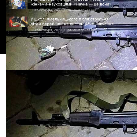
жінками-науковцями «Наука — це вона»
9 сентября, 2021
Комментариев нет
У школі Хмельницького після отруєння
дітей перейшли на дистанційне навчання
9 сентября, 2021
Комментариев нет
© 2021-2026 Сайт Черновцов - 1408