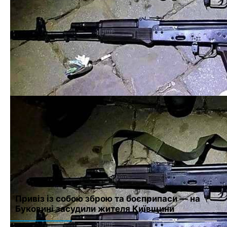
Комментарий
Имя
*
Email
*
Сайт
Сохранить моё имя, email и адрес сайта в этом браузере для
последующих моих комментариев.
Привіз із собою зброю та боєприпаси — на
Буковині засудили жителя Київщини