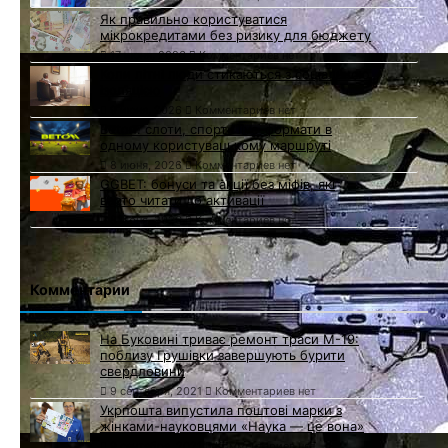
Як правильно користуватися
мікрокредитами без ризику для бюджету
17 июня, 2026
Комментариев нет
Коли літні люди стикаються з соціальною
ізоляцією
9 июня, 2026
Комментариев нет
Beton: слоти, спорт і live-формати в
одному користувацькому маршруті
8 июня, 2026
Комментариев нет
GGBET: бонуси та акції без міфів, які
варто читати до активації
8 июня, 2026
Комментариев нет
Комментарии
На Буковині триває ремонт траси М-19:
поблизу Грушівки завершують бурити
свердловини
9 сентября, 2021
Комментариев нет
Укрпошта випустила поштові марки з
жінками-науковцями «Наука — це вона»
9 сентября, 2021
Комментариев нет