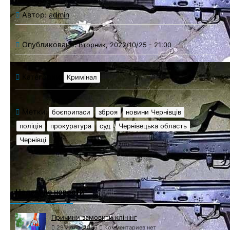
Автор:
admin
Опубликовано:
Вторник, 2022/10/25 - 21:00
Категории:
Кримінал
Метки:
боєприпаси
зброя
новини Чернівців
поліція
прокуратура
суд
Чернівецька область
Чернівці
Недавние новости
Причини замовити клінінг
29 июля, 2026
Комментариев нет