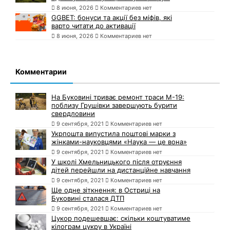
8 июня, 2026
Комментариев нет
GGBET: бонуси та акції без міфів, які
варто читати до активації
8 июня, 2026
Комментариев нет
Комментарии
На Буковині триває ремонт траси М-19:
поблизу Грушівки завершують бурити
свердловини
9 сентября, 2021
Комментариев нет
Укрпошта випустила поштові марки з
жінками-науковцями «Наука — це вона»
9 сентября, 2021
Комментариев нет
У школі Хмельницького після отруєння
дітей перейшли на дистанційне навчання
9 сентября, 2021
Комментариев нет
Ще одне зіткнення: в Остриці на
Буковині сталася ДТП
9 сентября, 2021
Комментариев нет
Цукор подешевшає: скільки коштуватиме
кілограм цукру в Україні