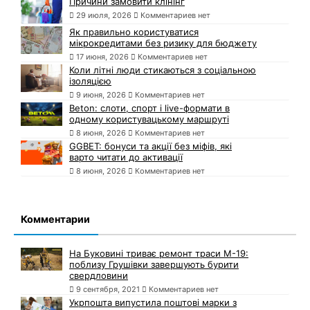
Причини замовити клінінг
29 июля, 2026
Комментариев нет
Як правильно користуватися
мікрокредитами без ризику для бюджету
17 июня, 2026
Комментариев нет
Коли літні люди стикаються з соціальною
ізоляцією
9 июня, 2026
Комментариев нет
Beton: слоти, спорт і live-формати в
одному користувацькому маршруті
8 июня, 2026
Комментариев нет
GGBET: бонуси та акції без міфів, які
варто читати до активації
8 июня, 2026
Комментариев нет
Комментарии
На Буковині триває ремонт траси М-19:
поблизу Грушівки завершують бурити
свердловини
9 сентября, 2021
Комментариев нет
Укрпошта випустила поштові марки з