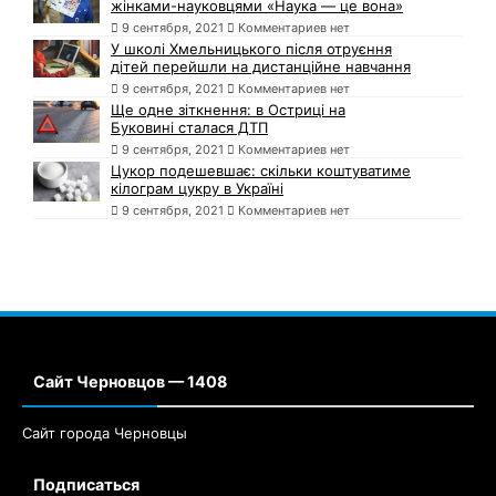
жінками-науковцями «Наука — це вона»
9 сентября, 2021
Комментариев нет
У школі Хмельницького після отруєння
дітей перейшли на дистанційне навчання
9 сентября, 2021
Комментариев нет
Ще одне зіткнення: в Остриці на
Буковині сталася ДТП
9 сентября, 2021
Комментариев нет
Цукор подешевшає: скільки коштуватиме
кілограм цукру в Україні
9 сентября, 2021
Комментариев нет
Сайт Черновцов — 1408
Сайт города Черновцы
Подписаться