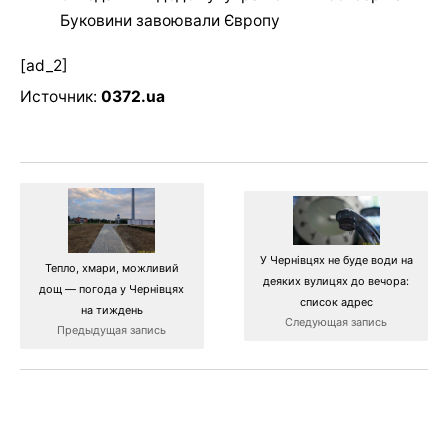
Буковини завоювали Європу
[ad_2]
Источник:
0372.ua
У Чернівцях не буде води на
Тепло, хмари, можливий
деяких вулицях до вечора:
дощ — погода у Чернівцях
список адрес
на тиждень
Следующая запись
Предыдущая запись