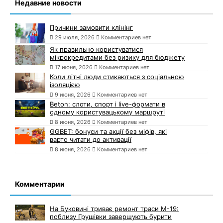
Недавние новости
Причини замовити клінінг
29 июля, 2026
Комментариев нет
Як правильно користуватися
мікрокредитами без ризику для бюджету
17 июня, 2026
Комментариев нет
Коли літні люди стикаються з соціальною
ізоляцією
9 июня, 2026
Комментариев нет
Beton: слоти, спорт і live-формати в
одному користувацькому маршруті
8 июня, 2026
Комментариев нет
GGBET: бонуси та акції без міфів, які
варто читати до активації
8 июня, 2026
Комментариев нет
Комментарии
На Буковині триває ремонт траси М-19:
поблизу Грушівки завершують бурити