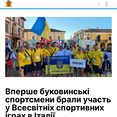
Skip
to
content
Вперше буковинські
спортсмени брали участь
у Всесвітніх спортивних
іграх в Італії