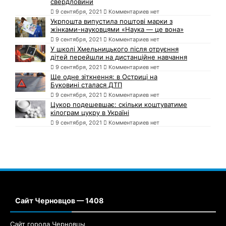
свердловини
9 сентября, 2021
Комментариев нет
Укрпошта випустила поштові марки з
жінками-науковцями «Наука — це вона»
9 сентября, 2021
Комментариев нет
У школі Хмельницького після отруєння
дітей перейшли на дистанційне навчання
9 сентября, 2021
Комментариев нет
Ще одне зіткнення: в Остриці на
Буковині сталася ДТП
9 сентября, 2021
Комментариев нет
Цукор подешевшає: скільки коштуватиме
кілограм цукру в Україні
9 сентября, 2021
Комментариев нет
Сайт Черновцов — 1408
Сайт города Черновцы