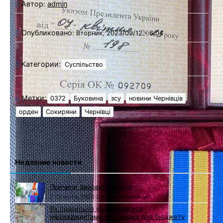
Автор:
admin
Опубликовано:
Вторник, 2023/09/12 - 6:04
Категории:
Суспільство
Метки:
0372
Буковина
зсу
новини Чернівців
орден
Сокиряни
Чернівці
Недавние новости
Причини замовити клінінг
29 июля, 2026
Комментариев нет
Як правильно користуватися
мікрокредитами без ризику для бюджету