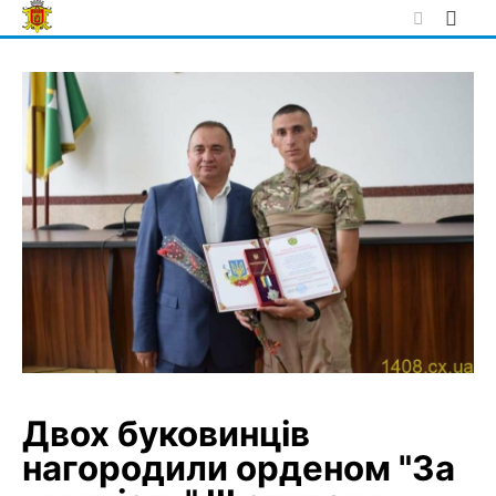
Skip
to
content
Двох буковинців
нагородили орденом "За