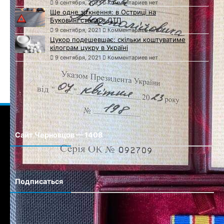
9 сентября, 2021
Комментариев нет
Ще одне зіткнення: в Остриці на
Буковині сталася ДТП
9 сентября, 2021
Комментариев нет
Цукор подешевшає: скільки коштуватиме
кілограм цукру в Україні
9 сентября, 2021
Комментариев нет
Сайт Черновцов — 1408
Сайт города Черновцы
Подписаться