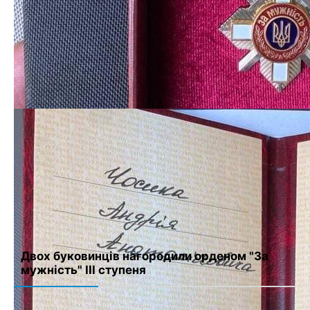
Имя
*
Email
*
Сайт
Сохранить моё имя, email и адрес сайта в этом браузере для
последующих моих комментариев.
Двох буковинців нагородили орденом "За
мужність" ІІІ ступеня