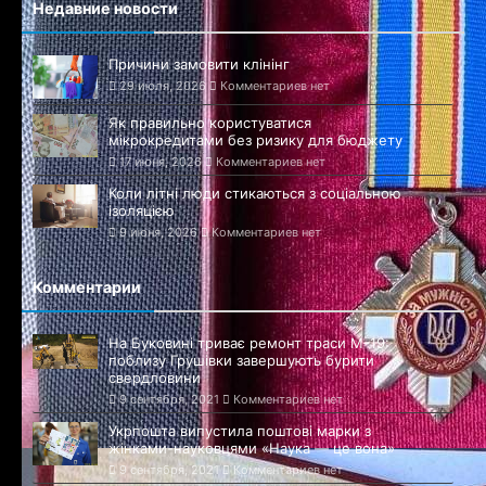
Недавние новости
Причини замовити клінінг
29 июля, 2026
Комментариев нет
Як правильно користуватися
мікрокредитами без ризику для бюджету
17 июня, 2026
Комментариев нет
Коли літні люди стикаються з соціальною
ізоляцією
9 июня, 2026
Комментариев нет
Комментарии
На Буковині триває ремонт траси М-19:
поблизу Грушівки завершують бурити
свердловини
9 сентября, 2021
Комментариев нет
Укрпошта випустила поштові марки з
жінками-науковцями «Наука — це вона»
9 сентября, 2021
Комментариев нет