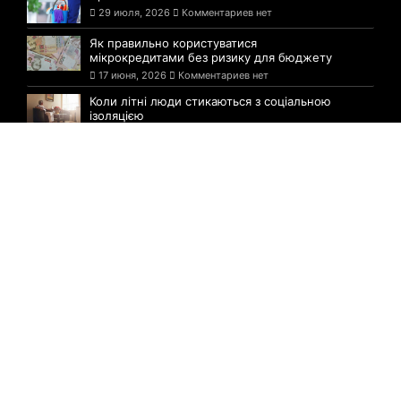
29 июля, 2026
Комментариев нет
Як правильно користуватися
мікрокредитами без ризику для бюджету
17 июня, 2026
Комментариев нет
Коли літні люди стикаються з соціальною
ізоляцією
9 июня, 2026
Комментариев нет
Комментарии
На Буковині триває ремонт траси М-19:
поблизу Грушівки завершують бурити
свердловини
9 сентября, 2021
Комментариев нет
Укрпошта випустила поштові марки з
жінками-науковцями «Наука — це вона»
9 сентября, 2021
Комментариев нет
У школі Хмельницького після отруєння
дітей перейшли на дистанційне навчання
9 сентября, 2021
Комментариев нет