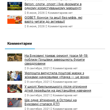
Beton: слоти, спорт і live-формати в
одному користувацькому маршруті
8 июня, 2026
Комментариев нет
GGBET: бонуси та акції без міфів, які
варто читати до активації
8 июня, 2026
Комментариев нет
Комментарии
На Буковині триває ремонт траси М-19:
поблизу Грушівки завершують бурити
свердловини
9 сентября, 2021
Комментариев нет
Укрпошта випустила поштові марки з
жінками-науковцями «Наука — це вона»
9 сентября, 2021
Комментариев нет
У школі Хмельницького після отруєння
дітей перейшли на дистанційне навчання
9 сентября, 2021
Комментариев нет
Ще одне зіткнення: в Остриці на
Буковині сталася ДТП
9 сентября, 2021
Комментариев нет