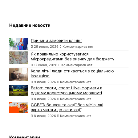
Недавние новости
Причини замовити клінінг
29 июля, 2026
Комментариев нет
Як правильно користуватися
мікрокредитами без ризику для бюджету
17 июня, 2026
Комментариев нет
Коли літні люди стикаються з соціальною
ізоляцією
9 июня, 2026
Комментариев нет
Beton: слоти, спорт і live-формати в
одному користувацькому маршруті
8 июня, 2026
Комментариев нет
GGBET: бонуси та акції без міфів, які
варто читати до активації
8 июня, 2026
Комментариев нет
Комментарии