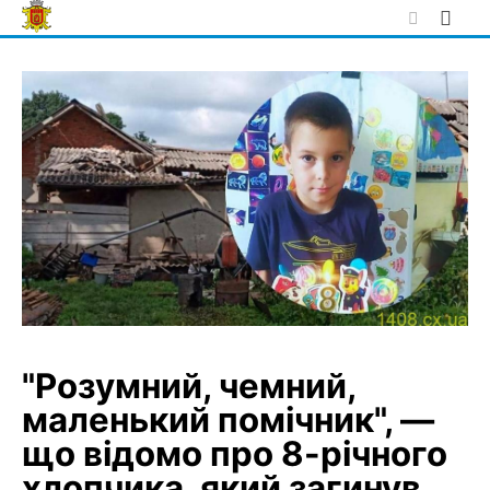
Skip
to
content
"Розумний, чемний,
маленький помічник", —
що відомо про 8-річного
хлопчика, який загинув