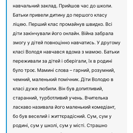
навчальний заклад. Прийшов час до школи.
Батьки привели дитину до першого класу
ліцею. Перший клас промайнув швидко. Всі
діти закінчували його онлайн. Війна забрала
змогу у дітей повноцінно навчатись. У другому
класі Володя навчався вдома з мамою. Батьки
переживали за дітей і оберігали, їх в родині
було троє. Мамині слова – гарний, розумний,
чемний, маленький помічник. Діти Володю в
класі дуже любили. Він був допитливий,
старанний, турботливий учень. Вчителька
ласкаво називала його маленький комедіант,
бо був веселий і життєрадісний. Сум, сум у
родині, сум у школі, сум у місті. Страшно