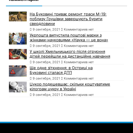
На Буковині триває ремонт траси М-19:
поблизу Грушівки завершують бурити
свердловини
9 сентября, 2021
Комментариев нет
Укрпошта випустила поштові марки з
жінками-науковцями «Наука — це вона»
9 сентября, 2021
Комментариев нет
У школі Хмельницького після отруєння
дітей перейшли на дистанційне навчання
9 сентября, 2021
Комментариев нет
Ще одне зіткнення: в Остриці на
Буковині сталася ДТП
9 сентября, 2021
Комментариев нет
Цукор подешевшає: скільки коштуватиме
кілограм цукру в Україні
9 сентября, 2021
Комментариев нет