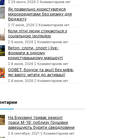
29 июля, 2026
Комментариев нет
Як правильно користуватися
мікрокредитами без ризику для
бюджету
17 июня, 2026
Комментариев нет
Коли літні люди стикаються з
соціальною ізоляцією
9 июня, 2026
Комментариев нет
Beton: слоти, спорт і live-
формати в одному
користувацькому маршруті
8 июня, 2026
Комментариев нет
GGBET: бонуси та акції без міфів,
які варто читати до активації
8 июня, 2026
Комментариев нет
ентарии
На Буковині триває ремонт
траси М-19: поблизу Грушівки
завершують бурити свердловини
9 сентября, 2021
Комментариев нет