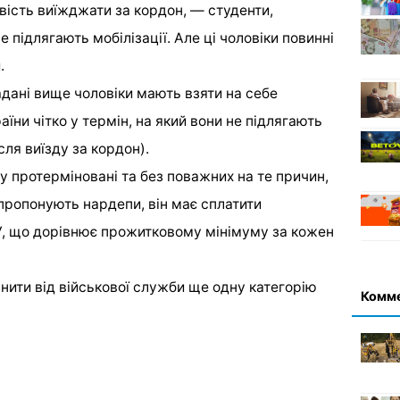
вість виїжджати за кордон, — студенти,
е підлягають мобілізації. Але ці чоловіки повинні
.
адані вище чоловіки мають взяти на себе
їни чітко у термін, на який вони не підлягають
сля виїзду за кордон).
 протерміновані та без поважних на те причин,
пропонують нардепи, він має сплатити
У, що дорівнює прожитковому мінімуму за кожен
ити від військової служби ще одну категорію
Комм