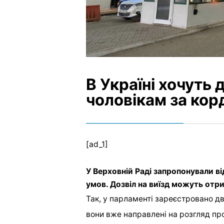
В Україні хочуть 
чоловікам за кор
[ad_1]
У Верховній Раді запропонували ві
умов. Дозвіл на виїзд можуть отри
Так, у парламенті зареєстровано д
вони вже направлені на розгляд про