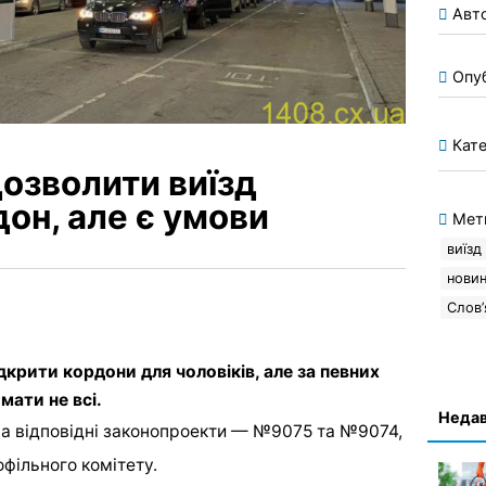
Авт
Опу
Кате
дозволити виїзд
дон, але є умови
Мет
виїзд
новин
Слов’
дкрити кордони для чоловіків, але за певних
мати не всі.
Недав
ва відповідні законопроекти — №9075 та №9074,
фільного комітету.