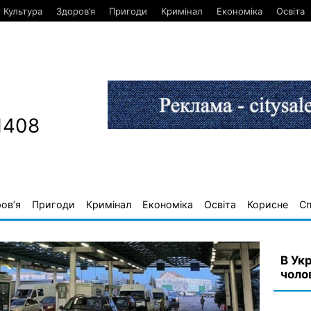
Культура
Здоров’я
Пригоди
Кримінал
Економіка
Освіта
1408
ов’я
Пригоди
Кримінал
Економіка
Освіта
Корисне
С
В Укр
чоло