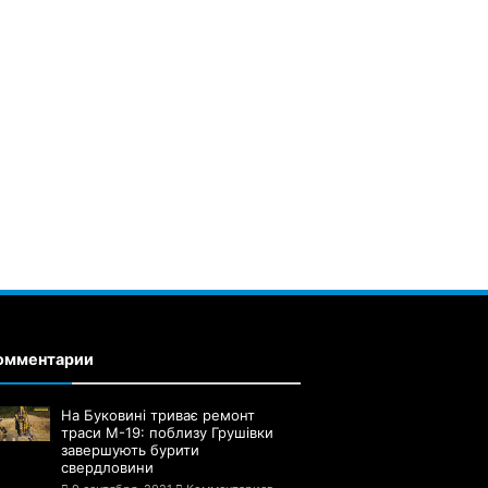
омментарии
На Буковині триває ремонт
траси М-19: поблизу Грушівки
завершують бурити
свердловини