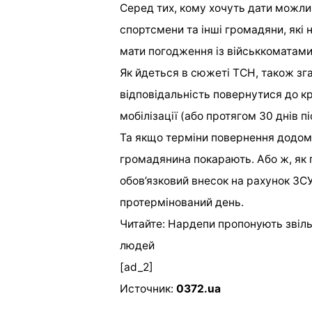
Серед тих, кому хочуть дати можли
спортсмени та інші громадяни, які н
мати погодження із військкоматами
Як йдеться в сюжеті ТСН, також зг
відповідальність повернутися до кра
мобілізації (або протягом 30 днів пі
Та якщо терміни повернення додому
громадянина покарають. Або ж, як 
обов’язковий внесок на рахунок ЗС
протермінований день.
Читайте:
Нардепи пропонують звільн
людей
[ad_2]
Источник:
0372.ua