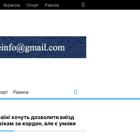
Корисне
Спорт
Разное
порт
Разное
аїні хочуть дозволити виїзд
вікам за кордон, але є умови