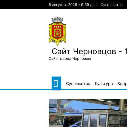
Skip
8 августа, 2026 - 9:39 дп
Суспільство
to
content
Сайт Черновцов - 
Сайт города Черновцы
Суспільство
Культура
Здор