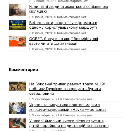
17 июня, 2026
Комментариев нет
Коли літні люди стикаються з соціальною
ізоляцією
9 июня, 2026
Комментариев нет
Beton: слоти, спорт і live-формати в
одному користувацькому маршруті
8 июня, 2026
Комментариев нет
GGBET: бонуси та акції без міфів, які
варто читати до активації
8 июня, 2026
Комментариев нет
Комментарии
На Буковині триває ремонт траси М-19:
поблизу Грушівки завершують бурити
свердловини
9 сентября, 2021
Комментариев нет
Укрпошта випустила поштові марки з
жінками-науковцями «Наука — це вона»
9 сентября, 2021
Комментариев нет
У школі Хмельницького після отруєння
дітей перейшли на дистанційне навчання