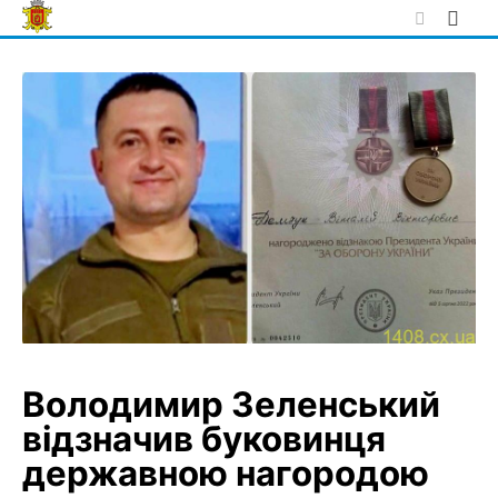
Skip
to
content
Володимир Зеленський
відзначив буковинця
державною нагородою