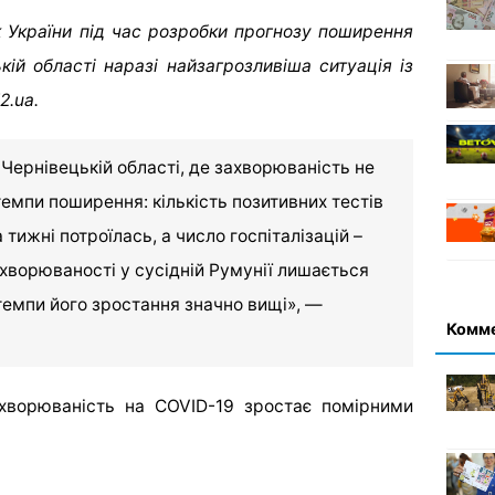
к України під час розробки прогнозу поширення
ій області наразі найзагрозливіша ситуація із
2.ua.
Чернівецькій області, де захворюваність не
емпи поширення: кількість позитивних тестів
 тижні потроїлась, а число госпіталізацій –
хворюваності у сусідній Румунії лишається
темпи його зростання значно вищі», —
Комм
ахворюваність на COVID-19 зростає помірними