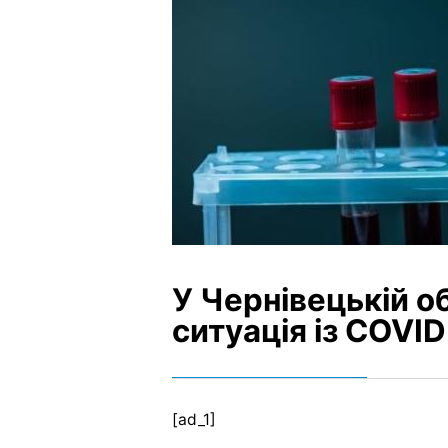
У Чернівецькій о
ситуація із COVID
[ad_1]