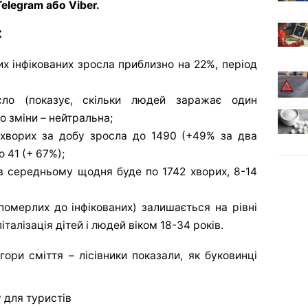
elegram або Viber.
:
их інфікованих зросла приблизно на 22%, період
сло (показує, скільки людей заражає один
до зміни – нейтральна;
 хворих за добу зросла до 1490 (+49% за два
о 41 (+ 67%);
в середньому щодня буде по 1742 хворих, 8-14
померлих до інфікованих) залишається на рівні
талізація дітей і людей віком 18-34 років.
гори сміття – лісівники показали, як буковинці
 для туристів