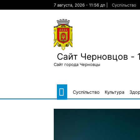
Skip
7 августа, 2026 - 11:56 дп
Суспільство
to
content
Сайт Черновцов - 
Сайт города Черновцы
Суспільство
Культура
Здор