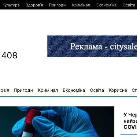
Культура
Здоров’я
Пригоди
Кримінал
Економіка
Освіта
1408
ов’я
Пригоди
Кримінал
Економіка
Освіта
Корисне
С
У Че
найз
COVI