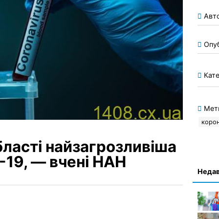
Авт
Опу
Кате
Мет
корон
бласті найзагрозливіша
-19, — вчені НАН
Недав