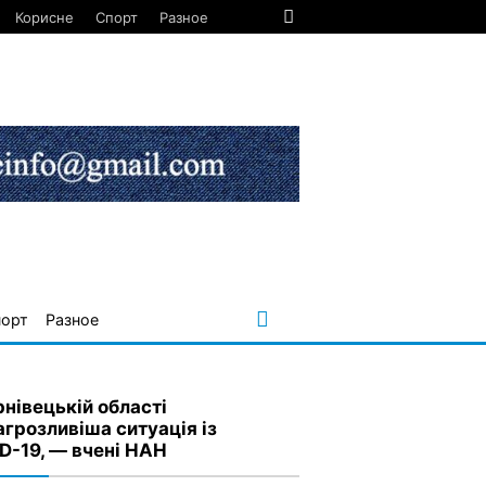
Корисне
Спорт
Разное
порт
Разное
рнівецькій області
агрозливіша ситуація із
D-19, — вчені НАН