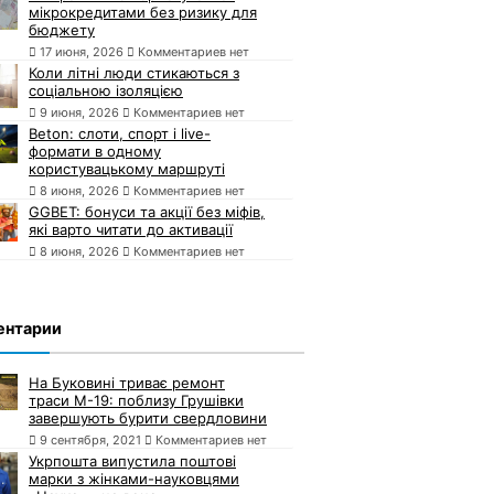
мікрокредитами без ризику для
бюджету
17 июня, 2026
Комментариев нет
Коли літні люди стикаються з
соціальною ізоляцією
9 июня, 2026
Комментариев нет
Beton: слоти, спорт і live-
формати в одному
користувацькому маршруті
8 июня, 2026
Комментариев нет
GGBET: бонуси та акції без міфів,
які варто читати до активації
8 июня, 2026
Комментариев нет
ентарии
На Буковині триває ремонт
траси М-19: поблизу Грушівки
завершують бурити свердловини
9 сентября, 2021
Комментариев нет
Укрпошта випустила поштові
марки з жінками-науковцями