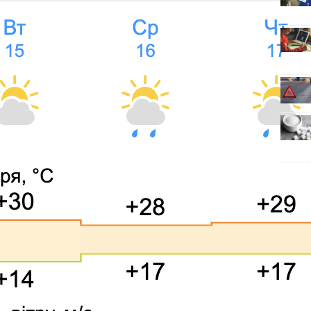
анал? Зробіть це зараз
нашому Viber (новини Чернівців)
Буковина втратила свого
воїна Євгена Швеця
Следующая запись