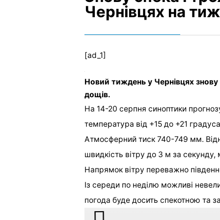
Чернівцях на ти
[ad_1]
Новий тиждень у Чернівцях знову 
дощів.
На 14-20 серпня синоптики прогноз
температура від +15 до +21 градус
Атмосферний тиск 740-749 мм. Від
швидкість вітру до 3 м за секунду, 
Напрямок вітру переважно південн
Із середи по неділю можливі невели
погода буде досить спекотною та 