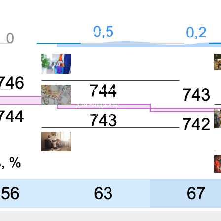
Недавние новости
К
Причини замовити клінінг
29 июля, 2026
Комментариев
нет
Як правильно користуватися
мікрокредитами без ризику
для бюджету
17 июня, 2026
Комментариев
нет
Коли літні люди стикаються з
соціальною ізоляцією
9 июня, 2026
Комментариев нет