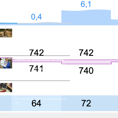
омментарии
На Буковині триває ремонт
траси М-19: поблизу Грушівки
завершують бурити
свердловини
9 сентября, 2021
Комментариев
нет
Укрпошта випустила поштові
марки з жінками-науковцями
«Наука — це вона»
9 сентября, 2021
Комментариев
нет
У школі Хмельницького після
отруєння дітей перейшли на
дистанційне навчання
9 сентября, 2021
Комментариев
нет