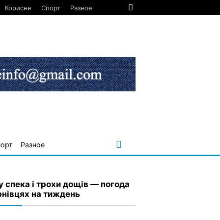
Корисне
Спорт
Разное
порт
Разное
у спека і трохи дощів — погода
рнівцях на тиждень