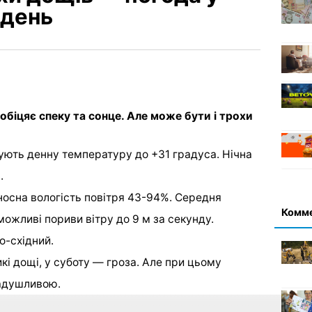
ждень
обіцяє спеку та сонце. Але може бути і трохи
ують денну температуру до +31 градуса. Нічна
а.
носна вологість повітря 43-94%. Середня
Комм
можливі пориви вітру до 9 м за секунду.
о-східний.
кі дощі, у суботу — гроза. Але при цьому
задушливою.