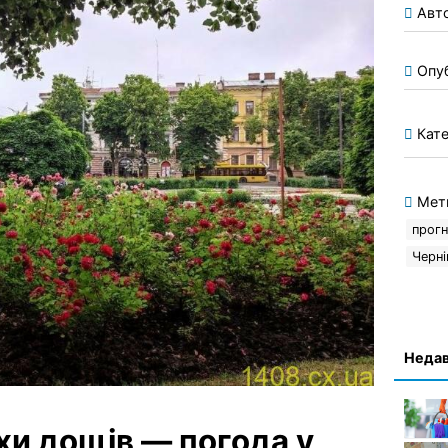
Авт
Опу
Кате
Мет
прогн
Черні
Недав
охи дощів — погода у