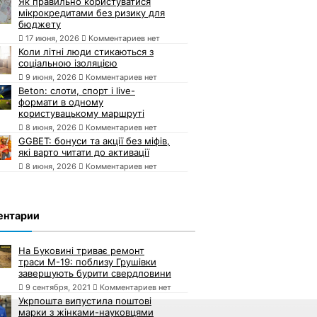
Як правильно користуватися
мікрокредитами без ризику для
бюджету
17 июня, 2026
Комментариев нет
Коли літні люди стикаються з
соціальною ізоляцією
9 июня, 2026
Комментариев нет
Beton: слоти, спорт і live-
формати в одному
користувацькому маршруті
8 июня, 2026
Комментариев нет
GGBET: бонуси та акції без міфів,
які варто читати до активації
8 июня, 2026
Комментариев нет
ентарии
На Буковині триває ремонт
траси М-19: поблизу Грушівки
завершують бурити свердловини
9 сентября, 2021
Комментариев нет
Укрпошта випустила поштові
марки з жінками-науковцями