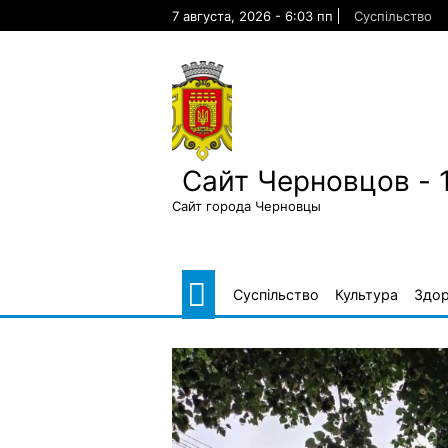
Skip
7 августа, 2026 - 6:03 пп
Суспільство
to
content
Сайт Черновцов - 
Сайт города Черновцы
Суспільство
Культура
Здор