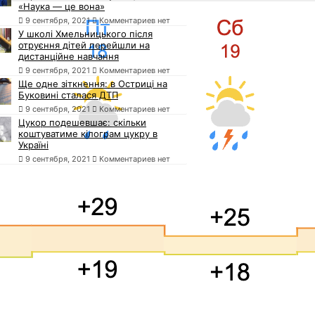
«Наука — це вона»
9 сентября, 2021
Комментариев нет
У школі Хмельницького після
отруєння дітей перейшли на
дистанційне навчання
9 сентября, 2021
Комментариев нет
Ще одне зіткнення: в Остриці на
Буковині сталася ДТП
9 сентября, 2021
Комментариев нет
Цукор подешевшає: скільки
коштуватиме кілограм цукру в
Україні
9 сентября, 2021
Комментариев нет