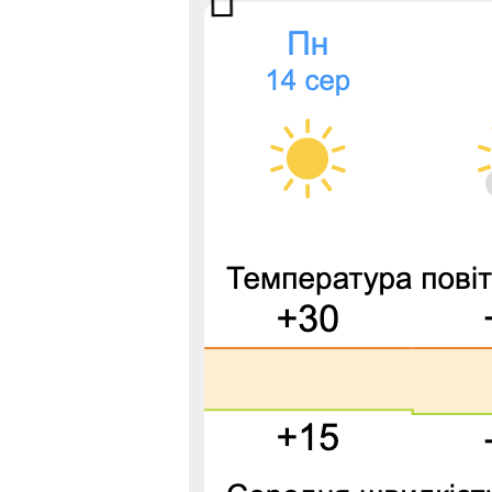
Ще не підписані на наш Telegram к
Найактуальніші новини читайте у 
[ad_2]
Источник:
0372.ua
Чернівецька область стане
пілотним регіоном для
міжнародного проєкту
допомоги ВПО, військовим
й іншим
Предыдущая запись