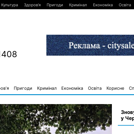
Культура
Здоров’я
Пригоди
Кримінал
Економіка
Освіта
1408
ов’я
Пригоди
Кримінал
Економіка
Освіта
Корисне
С
Знов
у Че