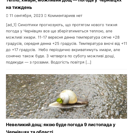
на тиждень
11 сентября, 2023
Комментариев нет
[ad_1] Синоптики прогнозують, що протягом нового тижня
погода у Чернівцях все ще зберігатиметься теплою, але
можливі хмари. 11-17 вересня денна температура сягне +28
градусів, середня денна +25 градусів. Температура вночі від +11
до +17 градусів. Небо періодично вкриватимуть хмари, але
сонячно також буде. З четверга по суботу можливі дощі,
подекуди — з грозами. Водогість повітря […]
Невеликий дощ: якою буде погода 9 листопада у
Чернівцях та області