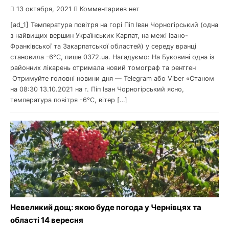
13 октября, 2021
Комментариев нет
[ad_1] Температура повітря на горі Піп Іван Чорногірський (одна
з найвищих вершин Українських Карпат, на межі Івано-
Франківської та Закарпатської областей) у середу вранці
становила -6°С, пише 0372.ua. Нагадуємо: На Буковині одна із
районних лікарень отримала новий томограф та рентген
Отримуйте головні новини дня — Telegram або Viber «Станом
на 08:30 13.10.2021 на г. Піп Іван Чорногірський ясно,
температура повітря -6°С, вітер […]
Невеликий дощ: якою буде погода у Чернівцях та
області 14 вересня