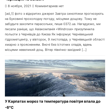
8 ноября, 2021
Комментариев нет
[ad_1] фото з відкритих джерел Завтра синоптики прогнозують
на Буковині прохолодну погоду, місцями дощову. Тому не
забудьте захопити парасольки, пише 0372.ua. Нагадуємо, ми
писали раніше, що Авіакомпанія «Windrose» призупинила
польоти з Чернівців до Києва Як інформує Чернівецький
гідрометцентр, у вівторок, 9 листопада, у Чернівецькій області
хмарно з проясненням. Вночі без істотних опадів, вдень
місцями невеликий дощ. Вітер північно-західний […]
У Карпатах мороз та температура повітря впала до
-6°С