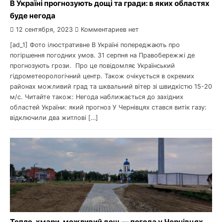
В Україні прогнозують дощі та гради: в яких областях
буде негода
12 сентября, 2023
Комментариев нет
[ad_1] Фото ілюстративне В Україні попереджають про
погіршення погодних умов. 31 серпня на Правобережжі де
прогнозують грози. Про це повідомляє Український
гідрометеорологічний центр. Також очікується в окремих
районах можливий град та шквальний вітер зі швидкістю 15-20
м/с. Читайте також: Негода наближається до західних
областей України: який прогноз У Чернівцях стався витік газу:
відключили два житлові […]
Тепло, хмари, можливий дощ — погода у Чернівцях