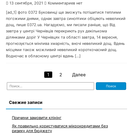
13 сентября, 2021
Комментариев нет
[ad_1] фото 0372 Буковинці ще зможуть потішитися теплими
погожими днями, однак завтра синоптики обіцяють невеликий
дощ, пише 0372.ua. Нагадуємо, ми писали раніше, що Від
завтра у центрі Чернівців перекриють рух декількома
ділянками доріг У Чернівцях та області завтра, 14 вересня,
прогнозується мінлива хмарність, вночі невеликий дощ. Вдень
місцями також можливий невеликий короткочасний дощ.
Водночас в обласному центрі вдень […]
1
2
Далее
Навигация
Найти:
по
записям
Свежие записи
Причини замовити клінінг
Як правильно користуватися мікрокредитами без
ризику для бюджету