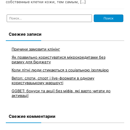
собственные клетки кожи, тем самым, […]
Найти:
Свежие записи
Причини замовити клінінг
Як правильно користуватися мікрокредитами без
ризику для бюджету
Коли літні люди стикаються з соціальною ізоляцією
Beton: слоти, спорт і live-формати в одному
користувацькому маршруті
GGBET: бонуси та акції без міфів, які варто читати до
активації
Свежие комментарии