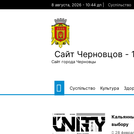
Skip
8 августа, 2026 - 10:44 дп
Суспільство
to
content
Сайт Черновцов - 
Сайт города Черновцы
Суспільство
Культура
Здор
Кальянные
выбору
28 февра