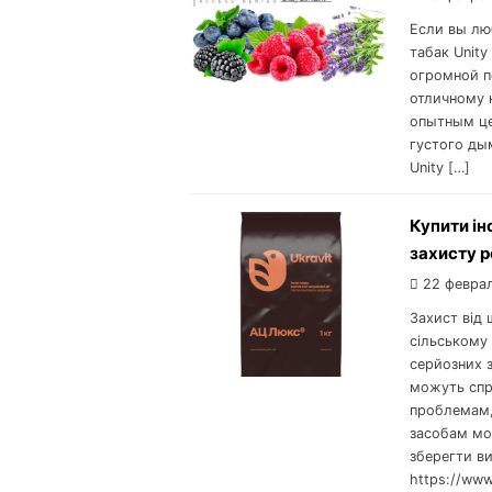
Если вы лю
табак Unity
огромной п
отличному к
опытным це
густого ды
Unity […]
Купити ін
захисту 
22 февра
Захист від
сільському 
серйозних 
можуть спр
проблемам,
засобам мо
зберегти ви
https://www.