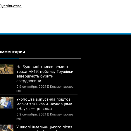
Суспільство
омментарии
На Буковині триває ремонт
траси М-19: поблизу Грушівки
завершують бурити
свердловини
9 сентября, 2021
Комментариев
нет
Укрпошта випустила поштові
марки з жінками-науковцями
«Наука — це вона»
9 сентября, 2021
Комментариев
нет
У школі Хмельницького після