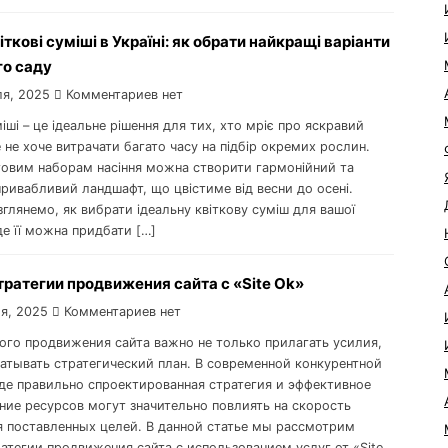
іткові суміші в Україні: як обрати найкращі варіанти
го саду
ля, 2025
Комментариев нет
міші – це ідеальне рішення для тих, хто мріє про яскравий
е не хоче витрачати багато часу на підбір окремих рослин.
товим наборам насіння можна створити гармонійний та
ривабливий ландшафт, що цвістиме від весни до осені.
глянемо, як вибрати ідеальну квіткову суміш для вашої
де її можна придбати […]
тратегии продвижения сайта с «Site Ok‎»
я, 2025
Комментариев нет
ого продвижения сайта важно не только прилагать усилия,
батывать стратегический план. В современной конкурентной
де правильно спроектированная стратегия и эффективное
ние ресурсов могут значительно повлиять на скорость
 поставленных целей. В данной статье мы рассмотрим
ратегии продвижения сайта с использованием услуг от «Site