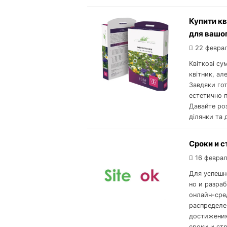
Купити кв
для вашо
22 февра
Квіткові су
квітник, ал
Завдяки го
естетично п
Давайте роз
ділянки та 
Сроки и с
16 феврал
Для успешн
но и разра
онлайн-сре
распределе
достижения
сроки и ст