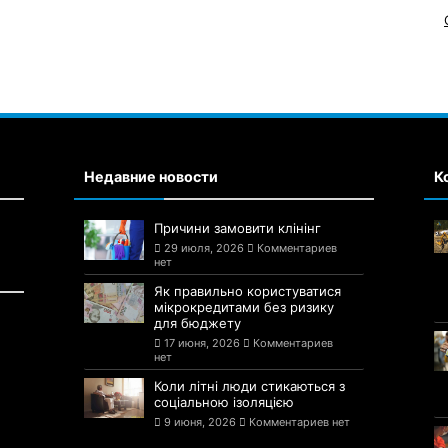
Недавние новости
К
Причини замовити клінінг
29 июля, 2026
Комментариев
нет
Як правильно користуватися
мікрокредитами без ризику
для бюджету
17 июня, 2026
Комментариев
нет
Коли літні люди стикаються з
соціальною ізоляцією
9 июня, 2026
Комментариев нет