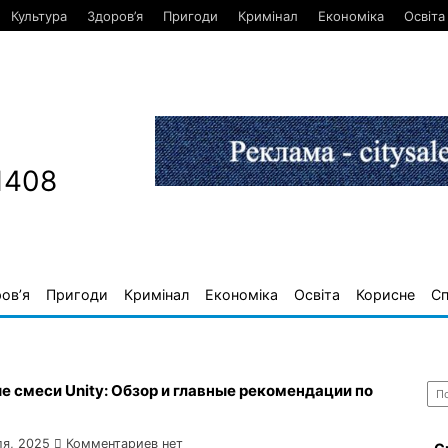
Культура
Здоров’я
Пригоди
Кримінал
Економіка
Освіта
1408
ов’я
Пригоди
Кримінал
Економіка
Освіта
Корисне
С
Най
 смеси Unity: Обзор и главные рекомендации по
ля, 2025
Комментариев нет