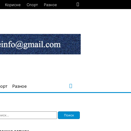
Корисне
Спорт
Разное
порт
Разное
ти: