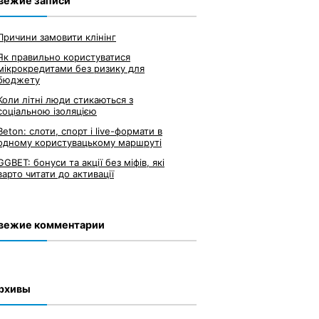
вежие записи
Причини замовити клінінг
Як правильно користуватися
мікрокредитами без ризику для
бюджету
Коли літні люди стикаються з
соціальною ізоляцією
Beton: слоти, спорт і live-формати в
одному користувацькому маршруті
GGBET: бонуси та акції без міфів, які
варто читати до активації
вежие комментарии
рхивы