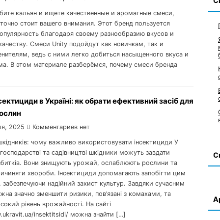
С
бите кальян и ищете качественные и ароматные смеси,
 точно стоит вашего внимания. Этот бренд пользуется
опулярность благодаря своему разнообразию вкусов и
ачеству. Смеси Unity подойдут как новичкам, так и
нителям, ведь с ними легко добиться насыщенного вкуса и
ма. В этом материале разберёмся, почему смеси бренда
сектициди в Україні: як обрати ефективний засіб для
рослин
ля, 2025
Комментариев нет
 шкідників: чому важливо використовувати інсектициди У
господарстві та садівництві шкідники можуть завдати
С
збитків. Вони знищують урожай, ослаблюють рослини та
ичиняти хвороби. Інсектициди допомагають запобігти цим
 забезпечуючи надійний захист культур. Завдяки сучасним
жна значно зменшити ризики, пов’язані з комахами, та
А
сокий рівень врожайності. На сайті
ukravit.ua/insektitsidi/ можна знайти […]