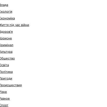
Влада
Екологія
Економіка
Життя під час війни
Здоров'я
Корисне
Кримінал
Культура
Общество
Освіта
Політика
Пригоди
Происшествия
Різне
Разное
Спорт