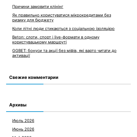
Причини замовити клінінг
Як правильно користуватися мікрокредитами без
ризику для бюджету
Коли літні люди стикаються з соціальною ізоляцією
Beton: слоти, спорт і live-формати в одному
користувацькому маршруті
GGBET: бонуси та акції без міфів, які варто читати до
активації
Свежие комментарии
Архивы
Июль 2026
Июнь 2026