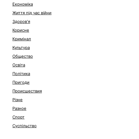
Економіка
Життя під час війни
Здоров'я
Корисне
Кримінал
Культура
Общество
Освіта
Політика
Пригоди
Происшествия
Різне
Разное
Спорт
Суспільство