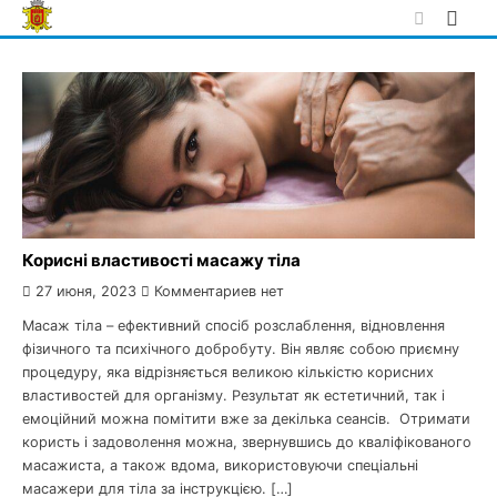
Skip
to
content
Корисні властивості масажу тіла
27 июня, 2023
Комментариев нет
Масаж тіла – ефективний спосіб розслаблення, відновлення
фізичного та психічного добробуту. Він являє собою приємну
процедуру, яка відрізняється великою кількістю корисних
властивостей для організму. Результат як естетичний, так і
емоційний можна помітити вже за декілька сеансів. Отримати
користь і задоволення можна, звернувшись до кваліфікованого
масажиста, а також вдома, використовуючи спеціальні
масажери для тіла за інструкцією. […]