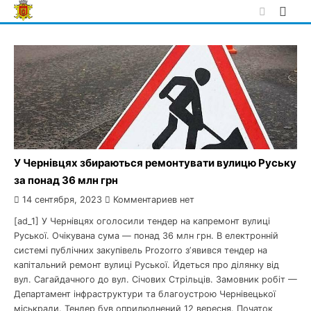
Skip
to
content
У Чернівцях збираються ремонтувати вулицю Руську
за понад 36 млн грн
14 сентября, 2023
Комментариев нет
[ad_1] У Чернівцях оголосили тендер на капремонт вулиці
Руської. Очікувана сума — понад 36 млн грн. В електронній
системі публічних закупівель Prozorro зʼявився тендер на
капітальний ремонт вулиці Руської. Йдеться про ділянку від
вул. Сагайдачного до вул. Січових Стрільців. Замовник робіт —
Департамент інфраструктури та благоустрою Чернівецької
міськради. Тендер був оприлюднений 12 вересня. Початок