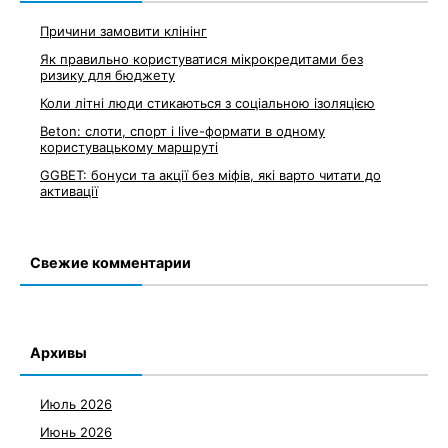
Причини замовити клінінг
Як правильно користуватися мікрокредитами без
ризику для бюджету
Коли літні люди стикаються з соціальною ізоляцією
Beton: слоти, спорт і live-формати в одному
користувацькому маршруті
GGBET: бонуси та акції без міфів, які варто читати до
активації
Свежие комментарии
Архивы
Июль 2026
Июнь 2026