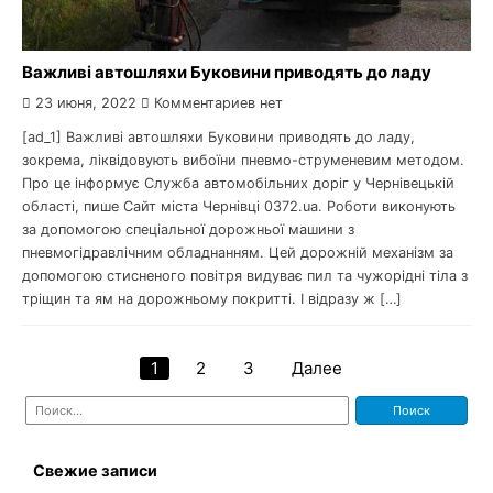
Важливі автошляхи Буковини приводять до ладу
23 июня, 2022
Комментариев нет
[ad_1] Важливі автошляхи Буковини приводять до ладу,
зокрема, ліквідовують вибоїни пневмо-струменевим методом.
Про це інформує Служба автомобільних доріг у Чернівецькій
області, пише Сайт міста Чернівці 0372.ua. Роботи виконують
за допомогою спеціальної дорожньої машини з
пневмогідравлічним обладнанням. Цей дорожній механізм за
допомогою стисненого повітря видуває пил та чужорідні тіла з
тріщин та ям на дорожньому покритті. І відразу ж […]
1
2
3
Далее
Навигация
Найти:
по
записям
Свежие записи