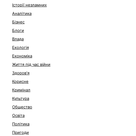
Історії незламних
Аналітика
Бізнес
Блоги
Влада
Екологія
Економіка
Життя під час війни
Здоров'я
Корисне
Кримінал
Культура
Общество
Освіта
Політика
Пригоди