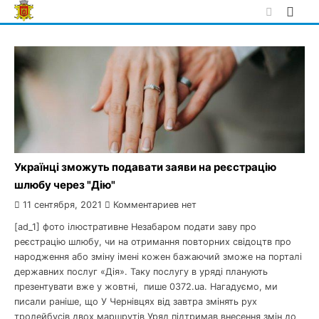
Skip
to
content
Українці зможуть подавати заяви на реєстрацію
шлюбу через "Дію"
11 сентября, 2021
Комментариев нет
[ad_1] фото ілюстративне Незабаром подати заву про
реєстрацію шлюбу, чи на отримання повторних свідоцтв про
народження або зміну імені кожен бажаючий зможе на порталі
державних послуг «Дія». Таку послугу в уряді планують
презентувати вже у жовтні, пише 0372.ua. Нагадуємо, ми
писали раніше, що У Чернівцях від завтра змінять рух
тролейбусів двох маршрутів Уряд підтримав внесення змін до