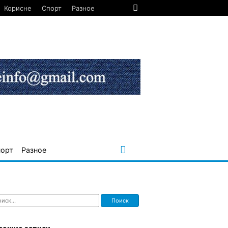
Корисне
Спорт
Разное
порт
Разное
ти: