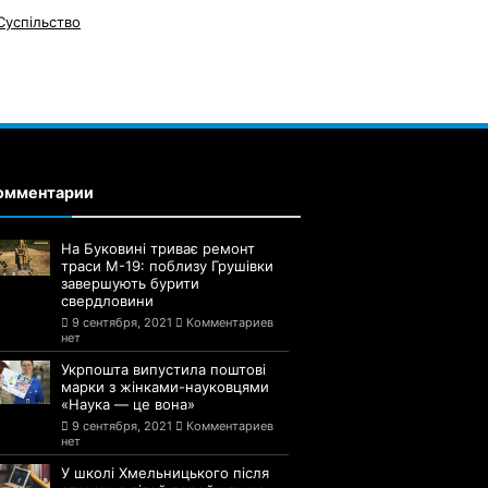
Суспільство
омментарии
На Буковині триває ремонт
траси М-19: поблизу Грушівки
завершують бурити
свердловини
9 сентября, 2021
Комментариев
нет
Укрпошта випустила поштові
марки з жінками-науковцями
«Наука — це вона»
9 сентября, 2021
Комментариев
нет
У школі Хмельницького після