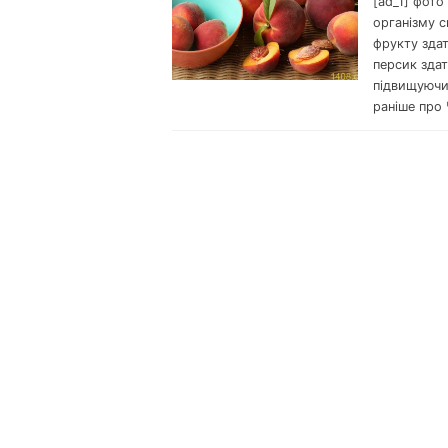
[ad_1] фото
організму 
фрукту здат
персик здат
підвищуючи
раніше про 