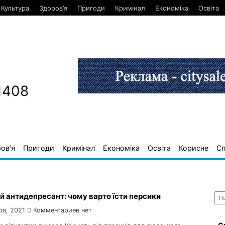
Культура
Здоров’я
Пригоди
Кримінал
Економіка
Освіта
1408
ов’я
Пригоди
Кримінал
Економіка
Освіта
Корисне
С
Най
 антидепресант: чому варто їсти персики
ря, 2021
Комментариев нет