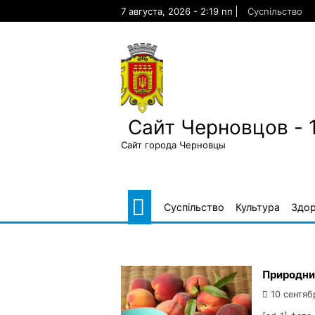
Skip
7 августа, 2026 - 2:19 пп
Суспільство
to
content
Сайт Черновцов - 
Сайт города Черновцы
Суспільство
Культура
Здор
Природний
10 сентяб