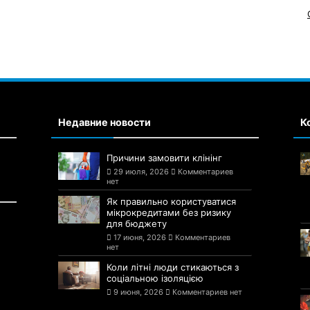
Недавние новости
К
Причини замовити клінінг
29 июля, 2026
Комментариев
нет
Як правильно користуватися
мікрокредитами без ризику
для бюджету
17 июня, 2026
Комментариев
нет
Коли літні люди стикаються з
соціальною ізоляцією
9 июня, 2026
Комментариев нет