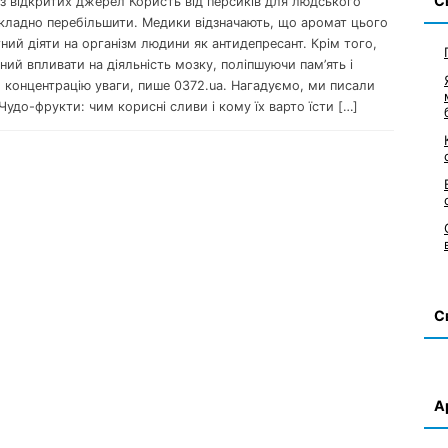
С
 з відкритих джерел Користь від персиків для людського
складно перебільшити. Медики відзначають, що аромат цього
ний діяти на організм людини як антидепресант. Крім того,
ний впливати на діяльність мозку, поліпшуючи пам’ять і
 концентрацію уваги, пише 0372.ua. Нагадуємо, ми писали
Чудо-фрукти: чим корисні сливи і кому їх варто їсти […]
С
А