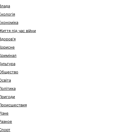
Влада
Екологія
Економіка
Життя під час війни
Здоров'я
Корисне
Кримінал
Культура
Общество
Освіта
Політика
Пригоди
Происшествия
Різне
Разное
Спорт