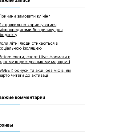
вежие записи
Причини замовити клінінг
Як правильно користуватися
мікрокредитами без ризику для
бюджету
Коли літні люди стикаються з
соціальною ізоляцією
Beton: слоти, спорт і live-формати в
одному користувацькому маршруті
GGBET: бонуси та акції без міфів, які
варто читати до активації
вежие комментарии
рхивы