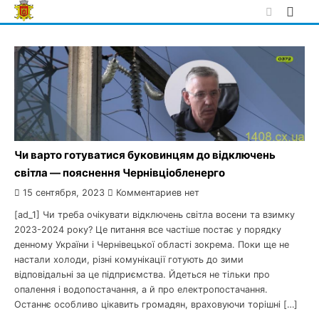
Skip
to
content
Чи варто готуватися буковинцям до відключень
світла — пояснення Чернівціобленерго
15 сентября, 2023
Комментариев нет
[ad_1] Чи треба очікувати відключень світла восени та взимку
2023-2024 року? Це питання все частіше постає у порядку
денному України і Чернівецької області зокрема. Поки ще не
настали холоди, різні комунікації готують до зими
відповідальні за це підприємства. Йдеться не тільки про
опалення і водопостачання, а й про електропостачання.
Останнє особливо цікавить громадян, враховуючи торішні […]