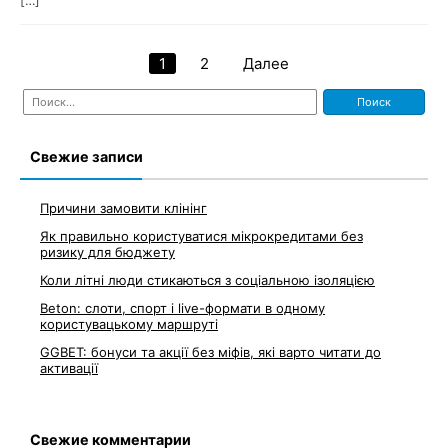
[…]
1
2
Далее
Навигация
Найти:
по
записям
Свежие записи
Причини замовити клінінг
Як правильно користуватися мікрокредитами без
ризику для бюджету
Коли літні люди стикаються з соціальною ізоляцією
Beton: слоти, спорт і live-формати в одному
користувацькому маршруті
GGBET: бонуси та акції без міфів, які варто читати до
активації
Свежие комментарии