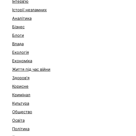
Інтерв'ю
Історії незламних
Аналітика
Бізнес
Блоги
Влада
Екологія
Економіка
Життя під час війни
Здоров'я
Корисне
Кримінал
Культура
Общество
Освіта
Політика