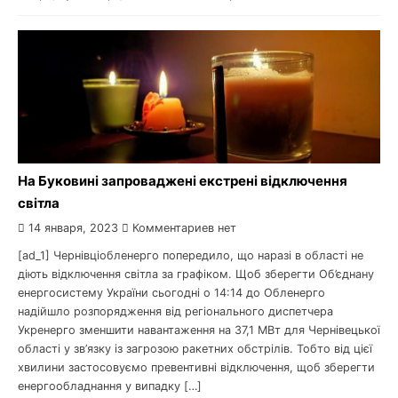
На Буковині запроваджені екстрені відключення
світла
14 января, 2023
Комментариев нет
[ad_1] Чернівціобленерго попередило, що наразі в області не
діють відключення світла за графіком. Щоб зберегти Об’єднану
енергосистему України сьогодні о 14:14 до Обленерго
надійшло розпорядження від регіонального диспетчера
Укренерго зменшити навантаження на 37,1 МВт для Чернівецької
області у зв’язку із загрозою ракетних обстрілів. Тобто від цієї
хвилини застосовуємо превентивні відключення, щоб зберегти
енергообладнання у випадку […]