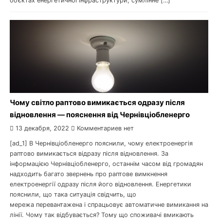
об’єктах енергетичної інфраструктури, сумлінне […]
Чому світло раптово вимикається одразу після
відновлення — пояснення від Чернівціобленерго
13 декабря, 2022
Комментариев нет
[ad_1] В Чернівціобленерго пояснили, чому електроенергія
раптово вимикається відразу після відновлення. За
інформацією Чернівціобленерго, останнім часом від громадян
надходить багато звернень про раптове вимкнення
електроенергії одразу після його відновлення. Енергетики
пояснили, що така ситуація свідчить, що
мережа перевантажена і спрацьовує автоматичне вимикання на
лінії. Чому так відбувається? Тому що споживачі вмикають