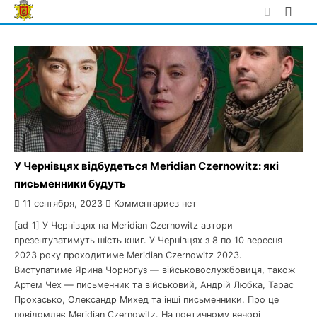
Skip
to
content
У Чернівцях відбудеться Meridian Czernowitz: які
письменники будуть
11 сентября, 2023
Комментариев нет
[ad_1] У Чернівцях на Meridian Czernowitz автори
презентуватимуть шість книг. У Чернівцях з 8 по 10 вересня
2023 року проходитиме Meridian Czernowitz 2023.
Виступатиме Ярина Чорногуз — військовослужбовиця, також
Артем Чех — письменник та військовий, Андрій Любка, Тарас
Прохасько, Олександр Михед та інші письменники. Про це
повідомляє Meridian Czernowitz. На поетичному вечорі