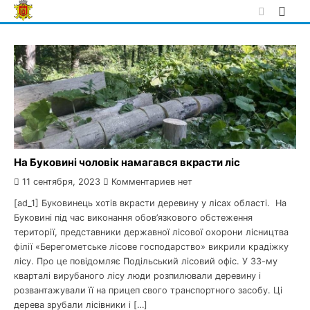
Skip
to
content
На Буковині чоловік намагався вкрасти ліс
11 сентября, 2023
Комментариев нет
[ad_1] Буковинець хотів вкрасти деревину у лісах області. На
Буковині під час виконання обов’язкового обстеження
території, представники державної лісової охорони лісництва
філії «Берегометське лісове господарство» викрили крадіжку
лісу. Про це повідомляє Подільський лісовий офіс. У 33-му
кварталі вирубаного лісу люди розпилювали деревину і
розвантажували її на прицеп свого транспортного засобу. Ці
дерева зрубали лісівники і […]