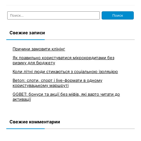
Найти:
Свежие записи
Причини замовити клінінг
Як правильно користуватися мікрокредитами без
ризику для бюджету
Коли літні люди стикаються з соціальною ізоляцією
Beton: слоти, спорт і live-формати в одному
користувацькому маршруті
GGBET: бонуси та акції без міфів, які варто читати до
активації
Свежие комментарии