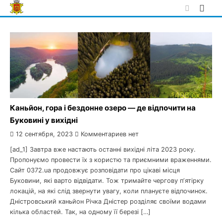
Skip
to
content
Каньйон, гора і бездонне озеро — де відпочити на
Буковині у вихідні
12 сентября, 2023
Комментариев нет
[ad_1] Завтра вже настають останні вихідні літа 2023 року.
Пропонуємо провести їх з користю та приємними враженнями.
Сайт 0372.ua продовжує розповідати про цікаві місця
Буковини, які варто відвідати. Тож тримайте чергову пʼятірку
локацій, на які слід звернути увагу, коли плануєте відпочинок.
Дністровський каньйон Річка Дністер розділяє своїми водами
кілька областей. Так, на одному її березі […]