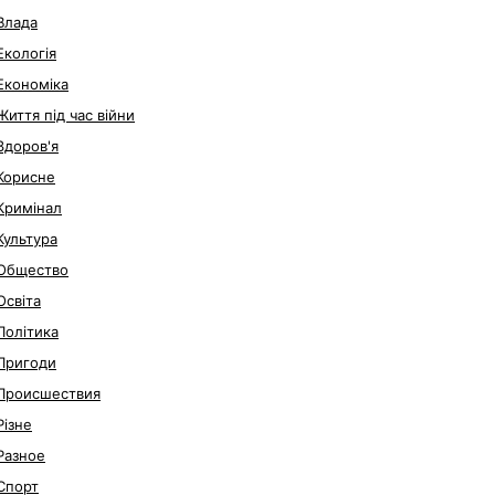
Влада
Екологія
Економіка
Життя під час війни
Здоров'я
Корисне
Кримінал
Культура
Общество
Освіта
Політика
Пригоди
Происшествия
Різне
Разное
Спорт