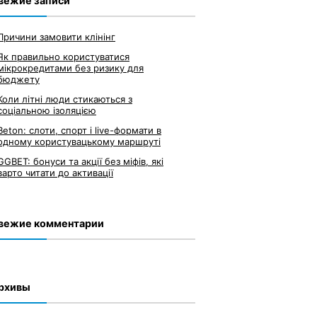
вежие записи
Причини замовити клінінг
Як правильно користуватися
мікрокредитами без ризику для
бюджету
Коли літні люди стикаються з
соціальною ізоляцією
Beton: слоти, спорт і live-формати в
одному користувацькому маршруті
GGBET: бонуси та акції без міфів, які
варто читати до активації
вежие комментарии
рхивы