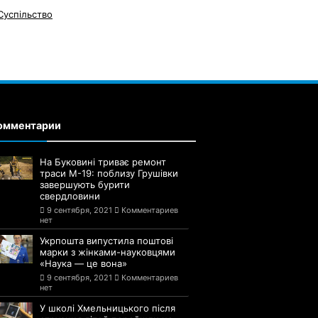
Суспільство
омментарии
На Буковині триває ремонт
траси М-19: поблизу Грушівки
завершують бурити
свердловини
9 сентября, 2021
Комментариев
нет
Укрпошта випустила поштові
марки з жінками-науковцями
«Наука — це вона»
9 сентября, 2021
Комментариев
нет
У школі Хмельницького після