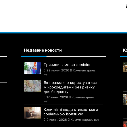
Недавние новости
К
Причини замовити клінінг
29 июля, 2026
Комментариев
нет
Як правильно користуватися
мікрокредитами без ризику
для бюджету
17 июня, 2026
Комментариев
нет
Коли літні люди стикаються з
соціальною ізоляцією
9 июня, 2026
Комментариев нет