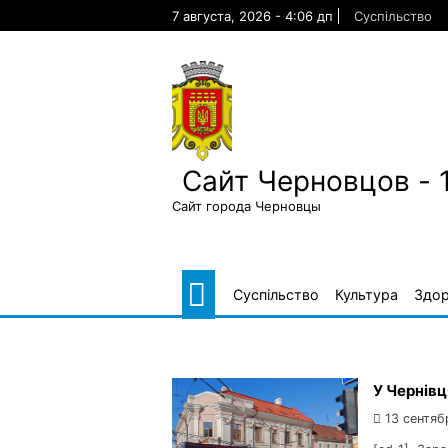
Skip
7 августа, 2026 - 4:06 дп
Суспільство
to
content
Сайт Черновцов - 
Сайт города Черновцы
Суспільство
Культура
Здор
У Чернівц
13 сентяб