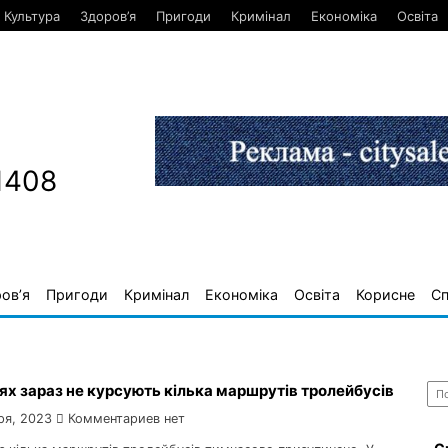
Культура
Здоров’я
Пригоди
Кримінал
Економіка
Освіта
1408
ов’я
Пригоди
Кримінал
Економіка
Освіта
Корисне
С
Най
ях зараз не курсують кілька маршрутів тролейбусів
ря, 2023
Комментариев нет