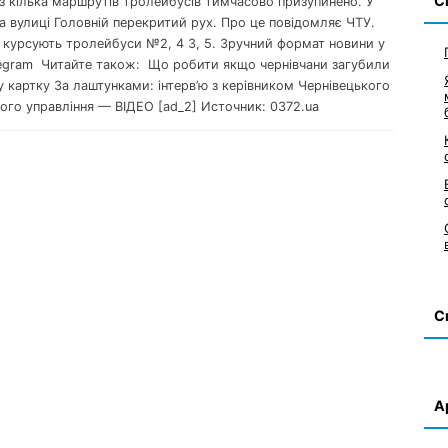
С
з кілька маршрутів тролейбусів тимчасово призупинено. У
а вулиці Головній перекритий рух. Про це повідомляє ЧТУ.
е курсують тролейбуси №2, 4 3, 5. Зручний формат новини у
egram Читайте також: Що робити якщо чернівчани загубили
 картку За лаштунками: інтерв’ю з керівником Чернівецького
ого управління — ВІДЕО [ad_2] Источник: 0372.ua
С
А