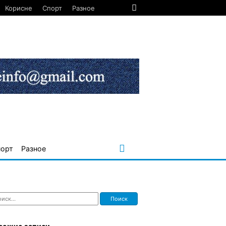
Корисне
Спорт
Разное
порт
Разное
ти: