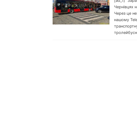
[ad_1] Зара
Чернівцях н
Через це н
нашому Tel
транспортну
тролейбусн